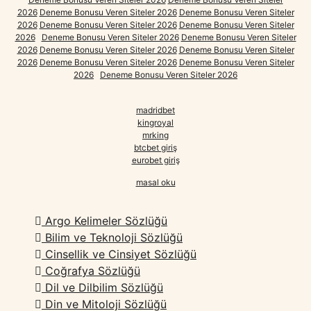
2026
Deneme Bonusu Veren Siteler 2026
Deneme Bonusu Veren Siteler
2026
Deneme Bonusu Veren Siteler 2026
Deneme Bonusu Veren Siteler
2026
Deneme Bonusu Veren Siteler 2026
Deneme Bonusu Veren Siteler
2026
Deneme Bonusu Veren Siteler 2026
Deneme Bonusu Veren Siteler
2026
Deneme Bonusu Veren Siteler 2026
Deneme Bonusu Veren Siteler
2026
Deneme Bonusu Veren Siteler 2026
madridbet
kingroyal
mrking
btcbet giriş
eurobet giri
ş
masal oku
Argo Kelimeler Sözlüğü
Bilim ve Teknoloji Sözlüğü
Cinsellik ve Cinsiyet Sözlüğü
Coğrafya Sözlüğü
Dil ve Dilbilim Sözlüğü
Din ve Mitoloji Sözlüğü