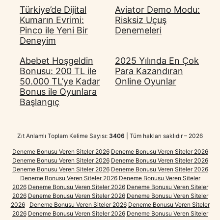
Türkiye’de Dijital
Aviator Demo Modu:
Kumarın Evrimi:
Risksiz Uçuş
Pinco ile Yeni Bir
Denemeleri
Deneyim
Abebet Hoşgeldin
2025 Yılında En Çok
Bonusu: 200 TL ile
Para Kazandıran
50.000 TL’ye Kadar
Online Oyunlar
Bonus ile Oyunlara
Başlangıç
Zıt Anlamlı Toplam Kelime Sayısı:
3406
| Tüm hakları saklıdır – 2026
Deneme Bonusu Veren Siteler 2026
Deneme Bonusu Veren Siteler 2026
Deneme Bonusu Veren Siteler 2026
Deneme Bonusu Veren Siteler 2026
Deneme Bonusu Veren Siteler 2026
Deneme Bonusu Veren Siteler 2026
Deneme Bonusu Veren Siteler 2026
Deneme Bonusu Veren Siteler
2026
Deneme Bonusu Veren Siteler 2026
Deneme Bonusu Veren Siteler
2026
Deneme Bonusu Veren Siteler 2026
Deneme Bonusu Veren Siteler
2026
Deneme Bonusu Veren Siteler 2026
Deneme Bonusu Veren Siteler
2026
Deneme Bonusu Veren Siteler 2026
Deneme Bonusu Veren Siteler