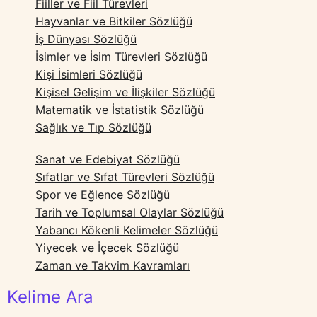
Fiiller ve Fiil Türevleri
Hayvanlar ve Bitkiler Sözlüğü
İş Dünyası Sözlüğü
İsimler ve İsim Türevleri Sözlüğü
Kişi İsimleri Sözlüğü
Kişisel Gelişim ve İlişkiler Sözlüğü
Matematik ve İstatistik Sözlüğü
Sağlık ve Tıp Sözlüğü​
Sanat ve Edebiyat Sözlüğü
Sıfatlar ve Sıfat Türevleri Sözlüğü
Spor ve Eğlence Sözlüğü
Tarih ve Toplumsal Olaylar Sözlüğü
Yabancı Kökenli Kelimeler Sözlüğü
Yiyecek ve İçecek Sözlüğü
Zaman ve Takvim Kavramları
Kelime Ara