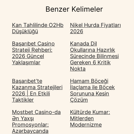
Benzer Kelimeler
Kan Tahlilinde O2Hb
Nikel Hurda Fiyatları
Düşüklüğü
2026
Başarıbet Casino
Kanada Dil
Strateji Rehberi:
Okullarına Hazırlık
2026 Güncel
Sürecinde Bilinmesi
Yaklaşımlar
Gereken 6 Kritik
Nokta
Başarıbet’te
Hamam Böceği
Kazanma Stratejileri
İlaçlama ile Böcek
2026 | En Etkili
Sorununa Kesin
Taktikler
Çözüm
Mostbet Casino-da
Kültürde Kumar:
Ən Yaxşı
Mitlerden
Promosyonlar:
Modernizme
Azərbaycanda