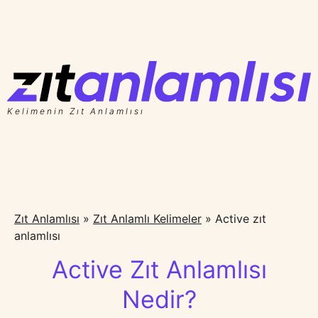
Kelimenin Zıt Anlamlısı
Zıt Anlamlısı
»
Zıt Anlamlı Kelimeler
»
Active zıt
anlamlısı
Active Zıt Anlamlısı
Nedir?