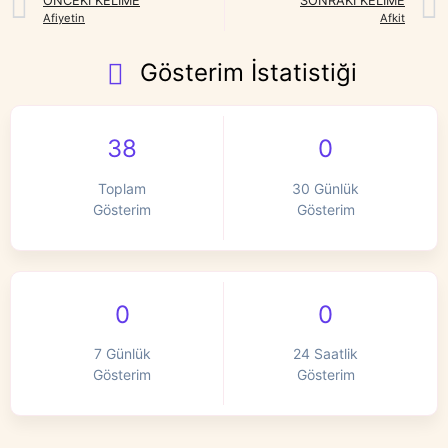
ÖNCEKI KELIME
SONRAKI KELIME
Afiyetin
Afkit
Gösterim İstatistiği
38
0
Toplam
30 Günlük
Gösterim
Gösterim
0
0
7 Günlük
24 Saatlik
Gösterim
Gösterim