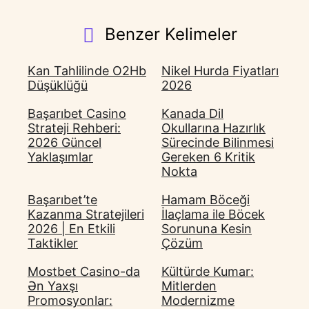
Benzer Kelimeler
Kan Tahlilinde O2Hb
Nikel Hurda Fiyatları
Düşüklüğü
2026
Başarıbet Casino
Kanada Dil
Strateji Rehberi:
Okullarına Hazırlık
2026 Güncel
Sürecinde Bilinmesi
Yaklaşımlar
Gereken 6 Kritik
Nokta
Başarıbet’te
Hamam Böceği
Kazanma Stratejileri
İlaçlama ile Böcek
2026 | En Etkili
Sorununa Kesin
Taktikler
Çözüm
Mostbet Casino-da
Kültürde Kumar:
Ən Yaxşı
Mitlerden
Promosyonlar:
Modernizme