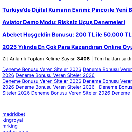
Türkiye’de Dijital Kumarın Evrimi: Pinco ile Yeni
Aviator Demo Modu: Risksiz Uçuş Denemeleri
Abebet Hoşgeldin Bonusu: 200 TL ile 50.000 TL’
2025 Yılında En Çok Para Kazandıran Online Oy
Zıt Anlamlı Toplam Kelime Sayısı:
3406
| Tüm hakları sakl
Deneme Bonusu Veren Siteler 2026
Deneme Bonusu Veren
2026
Deneme Bonusu Veren Siteler 2026
Deneme Bonusu Veren Siteler 2026
Deneme Bonusu Veren
2026
Deneme Bonusu Veren Siteler 2026
Deneme Bonusu
Siteler 2026
Deneme Bonusu Veren Siteler 2026
Deneme B
madridbet
kingroyal
mrking
btcbet giriş