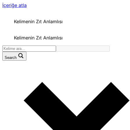
İçeriğe atla
Kelimenin Zıt Anlamlısı
Kelimenin Zıt Anlamlısı
Search