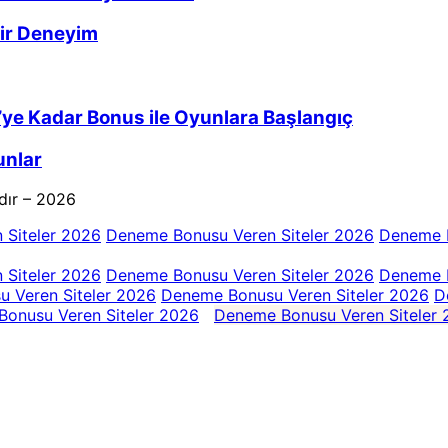
 Bir Deneyim
ye Kadar Bonus ile Oyunlara Başlangıç
unlar
ıdır – 2026
 Siteler 2026
Deneme Bonusu Veren Siteler 2026
Deneme B
 Siteler 2026
Deneme Bonusu Veren Siteler 2026
Deneme B
 Veren Siteler 2026
Deneme Bonusu Veren Siteler 2026
D
onusu Veren Siteler 2026
Deneme Bonusu Veren Siteler