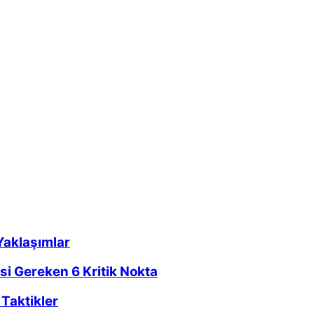
Yaklaşımlar
si Gereken 6 Kritik Nokta
 Taktikler