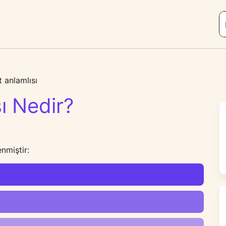
t anlamlısı
ı Nedir?
enmiştir: