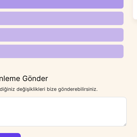
nleme Gönder
ğiniz değişiklikleri bize gönderebilirsiniz.