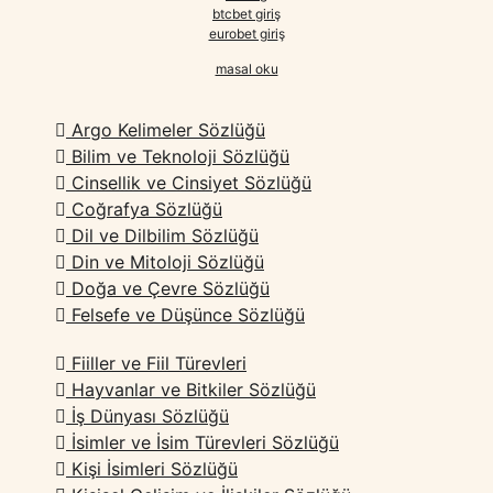
btcbet giriş
eurobet giri
ş
masal oku
Argo Kelimeler Sözlüğü
Bilim ve Teknoloji Sözlüğü
Cinsellik ve Cinsiyet Sözlüğü
Coğrafya Sözlüğü
Dil ve Dilbilim Sözlüğü
Din ve Mitoloji Sözlüğü
Doğa ve Çevre Sözlüğü
Felsefe ve Düşünce Sözlüğü
Fiiller ve Fiil Türevleri
Hayvanlar ve Bitkiler Sözlüğü
İş Dünyası Sözlüğü
İsimler ve İsim Türevleri Sözlüğü
Kişi İsimleri Sözlüğü