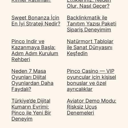
Olur, Nasıl Geçer?
Sweet Bonanza İçin
Backlinkmatik ile
En İyi Strateji Nedir?
Tanıtım Yazısı Paketi
Sipariş Deneyimim
Pinco Indir ve
Natürmort Tablolar
Kazanmaya Başla:
ile Sanat Dünyasını
Adım Adım Kurulum
Keşfedin
Rehberi
Neden 7 Masa
Pinco Casino — VIP
Oyunları Dijital
oyuncular için kişisel
Oyunlardan Daha
bonuslar ve özel
Faydalı?
ayrıcalıklar
Türkiye’de Dijital
Aviator Demo Modu:
Kumarın Evrimi:
Risksiz Uçuş
Pinco ile Yeni Bir
Denemeleri
Deneyim