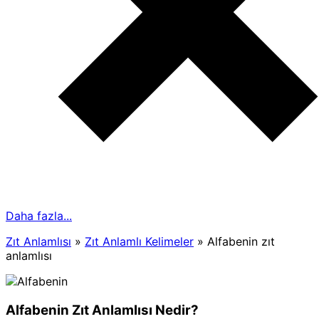
Daha fazla...
Zıt Anlamlısı
»
Zıt Anlamlı Kelimeler
»
Alfabenin zıt
anlamlısı
Alfabenin Zıt Anlamlısı Nedir?