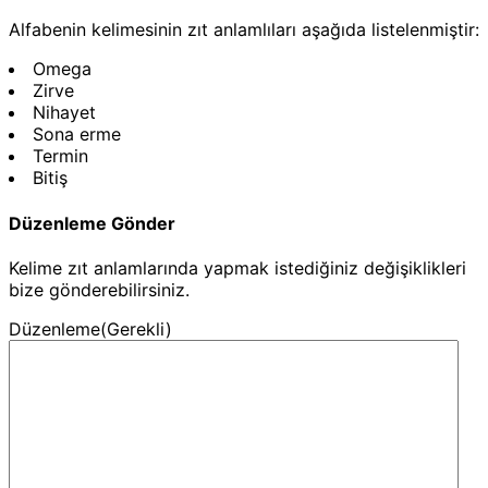
Alfabenin kelimesinin zıt anlamlıları aşağıda listelenmiştir:
Omega
Zirve
Nihayet
Sona erme
Termin
Bitiş
Düzenleme Gönder
Kelime zıt anlamlarında yapmak istediğiniz değişiklikleri
bize gönderebilirsiniz.
Düzenleme
(Gerekli)