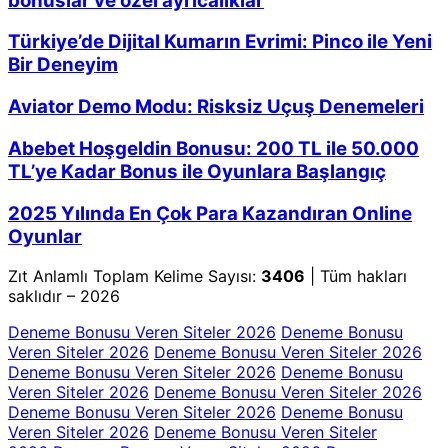
bonuslar ve özel ayrıcalıklar
Türkiye’de Dijital Kumarın Evrimi: Pinco ile Yeni
Bir Deneyim
Aviator Demo Modu: Risksiz Uçuş Denemeleri
Abebet Hoşgeldin Bonusu: 200 TL ile 50.000
TL’ye Kadar Bonus ile Oyunlara Başlangıç
2025 Yılında En Çok Para Kazandıran Online
Oyunlar
Zıt Anlamlı Toplam Kelime Sayısı:
3406
| Tüm hakları
saklıdır – 2026
Deneme Bonusu Veren Siteler 2026
Deneme Bonusu
Veren Siteler 2026
Deneme Bonusu Veren Siteler 2026
Deneme Bonusu Veren Siteler 2026
Deneme Bonusu
Veren Siteler 2026
Deneme Bonusu Veren Siteler 2026
Deneme Bonusu Veren Siteler 2026
Deneme Bonusu
Veren Siteler 2026
Deneme Bonusu Veren Siteler