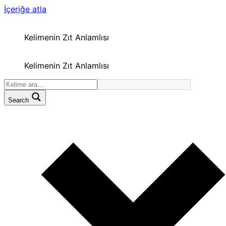
İçeriğe atla
Kelimenin Zıt Anlamlısı
Kelimenin Zıt Anlamlısı
Search