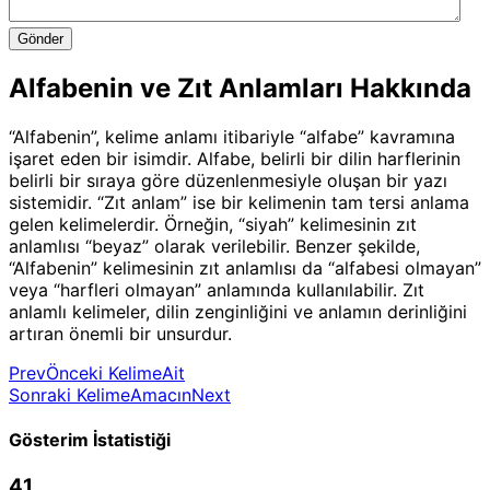
Alfabenin ve Zıt Anlamları Hakkında
“Alfabenin”, kelime anlamı itibariyle “alfabe” kavramına
işaret eden bir isimdir. Alfabe, belirli bir dilin harflerinin
belirli bir sıraya göre düzenlenmesiyle oluşan bir yazı
sistemidir. “Zıt anlam” ise bir kelimenin tam tersi anlama
gelen kelimelerdir. Örneğin, “siyah” kelimesinin zıt
anlamlısı “beyaz” olarak verilebilir. Benzer şekilde,
“Alfabenin” kelimesinin zıt anlamlısı da “alfabesi olmayan”
veya “harfleri olmayan” anlamında kullanılabilir. Zıt
anlamlı kelimeler, dilin zenginliğini ve anlamın derinliğini
artıran önemli bir unsurdur.
Prev
Önceki Kelime
Ait
Sonraki Kelime
Amacın
Next
Gösterim İstatistiği
41