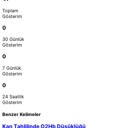
Toplam
Gösterim
0
30 Günlük
Gösterim
0
7 Günlük
Gösterim
0
24 Saatlik
Gösterim
Benzer Kelimeler
Kan Tahlilinde O2Hb Düşüklüğü