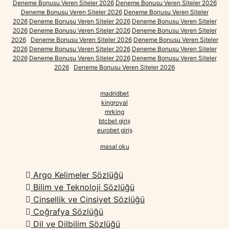
Deneme Bonusu Veren Siteler 2026
Deneme Bonusu Veren Siteler 2026
Deneme Bonusu Veren Siteler 2026
Deneme Bonusu Veren Siteler
2026
Deneme Bonusu Veren Siteler 2026
Deneme Bonusu Veren Siteler
2026
Deneme Bonusu Veren Siteler 2026
Deneme Bonusu Veren Siteler
2026
Deneme Bonusu Veren Siteler 2026
Deneme Bonusu Veren Siteler
2026
Deneme Bonusu Veren Siteler 2026
Deneme Bonusu Veren Siteler
2026
Deneme Bonusu Veren Siteler 2026
Deneme Bonusu Veren Siteler
2026
Deneme Bonusu Veren Siteler 2026
madridbet
kingroyal
mrking
btcbet giriş
eurobet giri
ş
masal oku
Argo Kelimeler Sözlüğü
Bilim ve Teknoloji Sözlüğü
Cinsellik ve Cinsiyet Sözlüğü
Coğrafya Sözlüğü
Dil ve Dilbilim Sözlüğü