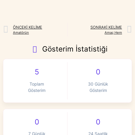
ÖNCEKI KELIME
SONRAKI KELIME
Amatörün
Amaç Hem
Gösterim İstatistiği
5
0
Toplam
30 Günlük
Gösterim
Gösterim
0
0
7 Günlük
24 Saatlik