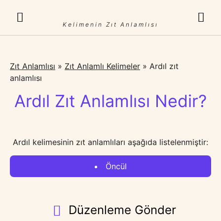
Kelimenin Zıt Anlamlısı
Zıt Anlamlısı
»
Zıt Anlamlı Kelimeler
»
Ardıl zıt
anlamlısı
Ardıl Zıt Anlamlısı Nedir?
Ardıl kelimesinin zıt anlamlıları aşağıda listelenmiştir:
Öncül
Düzenleme Gönder