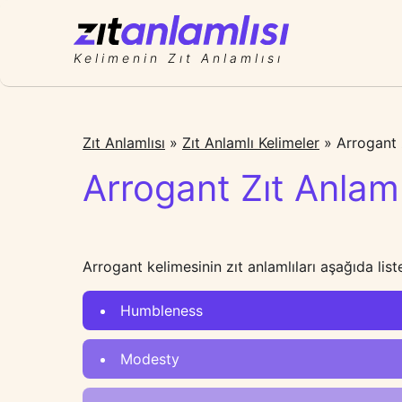
Kelimenin Zıt Anlamlısı
Zıt Anlamlısı
»
Zıt Anlamlı Kelimeler
»
Arrogant 
Arrogant Zıt Anlaml
Arrogant kelimesinin zıt anlamlıları aşağıda list
Humbleness
Modesty