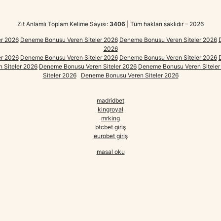
Zıt Anlamlı Toplam Kelime Sayısı:
3406
| Tüm hakları saklıdır – 2026
er 2026
Deneme Bonusu Veren Siteler 2026
Deneme Bonusu Veren Siteler 2026
2026
er 2026
Deneme Bonusu Veren Siteler 2026
Deneme Bonusu Veren Siteler 2026
 Siteler 2026
Deneme Bonusu Veren Siteler 2026
Deneme Bonusu Veren Siteler
Siteler 2026
Deneme Bonusu Veren Siteler 2026
madridbet
kingroyal
mrking
btcbet giriş
eurobet giri
ş
masal oku