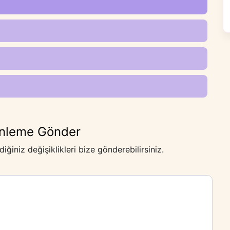
nleme Gönder
ğiniz değişiklikleri bize gönderebilirsiniz.