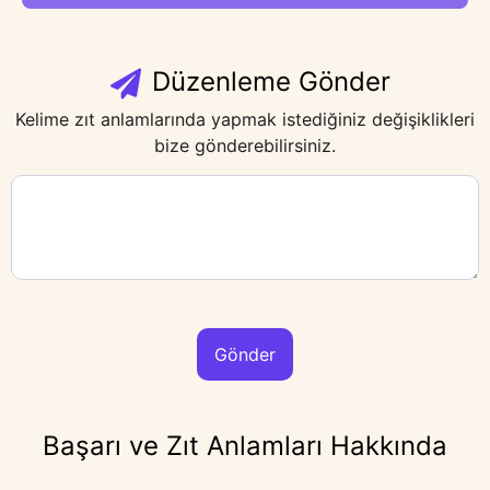
Düzenleme Gönder
Kelime zıt anlamlarında yapmak istediğiniz değişiklikleri
bize gönderebilirsiniz.
Düzenleme
(Gerekli)
Başarı ve Zıt Anlamları Hakkında