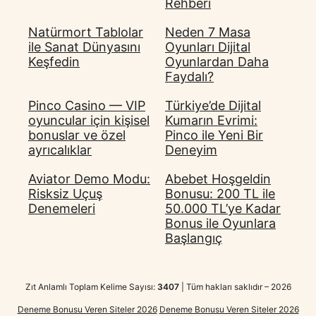
Rehberi
Natürmort Tablolar
Neden 7 Masa
ile Sanat Dünyasını
Oyunları Dijital
Keşfedin
Oyunlardan Daha
Faydalı?
Pinco Casino — VIP
Türkiye’de Dijital
oyuncular için kişisel
Kumarın Evrimi:
bonuslar ve özel
Pinco ile Yeni Bir
ayrıcalıklar
Deneyim
Aviator Demo Modu:
Abebet Hoşgeldin
Risksiz Uçuş
Bonusu: 200 TL ile
Denemeleri
50.000 TL’ye Kadar
Bonus ile Oyunlara
Başlangıç
Zıt Anlamlı Toplam Kelime Sayısı:
3407
| Tüm hakları saklıdır – 2026
Deneme Bonusu Veren Siteler 2026
Deneme Bonusu Veren Siteler 2026