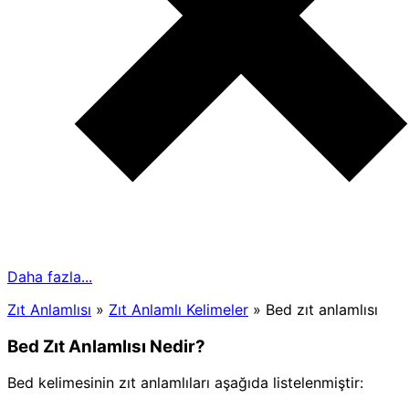
Daha fazla...
Zıt Anlamlısı
»
Zıt Anlamlı Kelimeler
»
Bed zıt anlamlısı
Bed Zıt Anlamlısı Nedir?
Bed kelimesinin zıt anlamlıları aşağıda listelenmiştir: