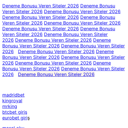
Deneme Bonusu Veren Siteler 2026
Deneme Bonusu
Veren Siteler 2026
Deneme Bonusu Veren Siteler 2026
Deneme Bonusu Veren Siteler 2026
Deneme Bonusu
Veren Siteler 2026
Deneme Bonusu Veren Siteler 2026
Deneme Bonusu Veren Siteler 2026
Deneme Bonusu
Veren Siteler 2026
Deneme Bonusu Veren Siteler
2026
Deneme Bonusu Veren Siteler 2026
Deneme
Bonusu Veren Siteler 2026
Deneme Bonusu Veren Siteler
2026
Deneme Bonusu Veren Siteler 2026
Deneme
Bonusu Veren Siteler 2026
Deneme Bonusu Veren Siteler
2026
Deneme Bonusu Veren Siteler 2026
Deneme
Bonusu Veren Siteler 2026
Deneme Bonusu Veren Siteler
2026
Deneme Bonusu Veren Siteler 2026
madridbet
kingroyal
mrking
btcbet giriş
eurobet giri
ş