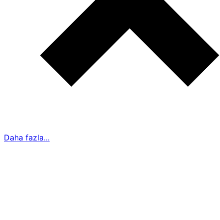
Daha fazla...