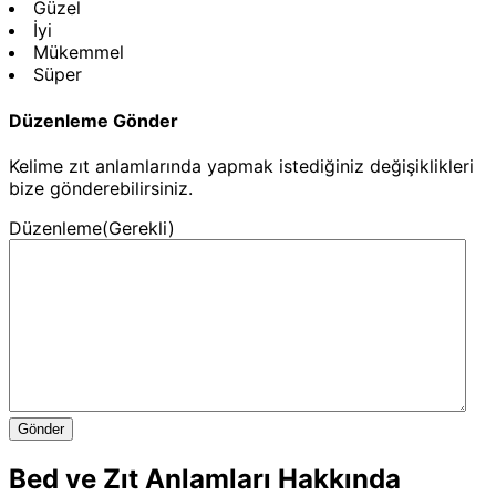
Güzel
İyi
Mükemmel
Süper
Düzenleme Gönder
Kelime zıt anlamlarında yapmak istediğiniz değişiklikleri
bize gönderebilirsiniz.
Düzenleme
(Gerekli)
Bed ve Zıt Anlamları Hakkında