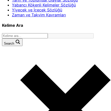
Tarih ve Toplumsal Olaylar Sözlüğü
Yabancı Kökenli Kelimeler Sözlüğü
Yiyecek ve İçecek Sözlüğü
Zaman ve Takvim Kavramları
Kelime Ara
Search