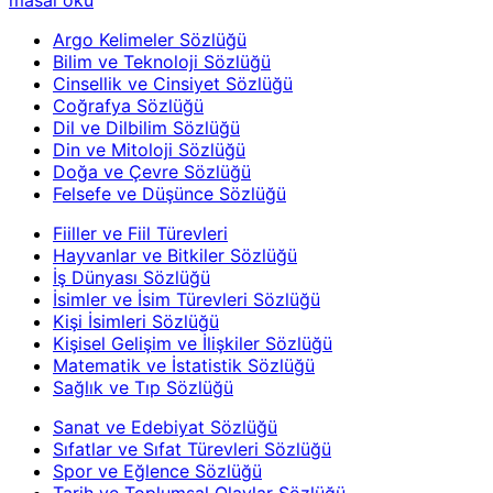
masal oku
Argo Kelimeler Sözlüğü
Bilim ve Teknoloji Sözlüğü
Cinsellik ve Cinsiyet Sözlüğü
Coğrafya Sözlüğü
Dil ve Dilbilim Sözlüğü
Din ve Mitoloji Sözlüğü
Doğa ve Çevre Sözlüğü
Felsefe ve Düşünce Sözlüğü
Fiiller ve Fiil Türevleri
Hayvanlar ve Bitkiler Sözlüğü
İş Dünyası Sözlüğü
İsimler ve İsim Türevleri Sözlüğü
Kişi İsimleri Sözlüğü
Kişisel Gelişim ve İlişkiler Sözlüğü
Matematik ve İstatistik Sözlüğü
Sağlık ve Tıp Sözlüğü​
Sanat ve Edebiyat Sözlüğü
Sıfatlar ve Sıfat Türevleri Sözlüğü
Spor ve Eğlence Sözlüğü