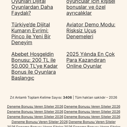
Oyunları Dijital
oyuncular için kişisel
Oyunlardan Daha
bonuslar ve özel
Faydalı?
ayrıcalıklar
Türkiye’de Dijital
Aviator Demo Modu:
Kumarın Evrimi:
Risksiz Uçuş
Pinco ile Yeni Bir
Denemeleri
Deneyim
Abebet Hoşgeldin
2025 Yılında En Çok
Bonusu: 200 TL ile
Para Kazandıran
50.000 TL’ye Kadar
Online Oyunlar
Bonus ile Oyunlara
Başlangıç
Zıt Anlamlı Toplam Kelime Sayısı:
3406
| Tüm hakları saklıdır – 2026
Deneme Bonusu Veren Siteler 2026
Deneme Bonusu Veren Siteler 2026
Deneme Bonusu Veren Siteler 2026
Deneme Bonusu Veren Siteler 2026
Deneme Bonusu Veren Siteler 2026
Deneme Bonusu Veren Siteler 2026
Deneme Bonusu Veren Siteler 2026
Deneme Bonusu Veren Siteler
2026
Deneme Bonusu Veren Siteler 2026
Deneme Bonusu Veren Siteler