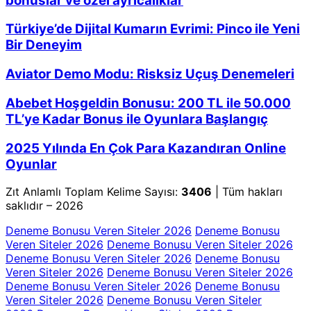
bonuslar ve özel ayrıcalıklar
Türkiye’de Dijital Kumarın Evrimi: Pinco ile Yeni
Bir Deneyim
Aviator Demo Modu: Risksiz Uçuş Denemeleri
Abebet Hoşgeldin Bonusu: 200 TL ile 50.000
TL’ye Kadar Bonus ile Oyunlara Başlangıç
2025 Yılında En Çok Para Kazandıran Online
Oyunlar
Zıt Anlamlı Toplam Kelime Sayısı:
3406
| Tüm hakları
saklıdır – 2026
Deneme Bonusu Veren Siteler 2026
Deneme Bonusu
Veren Siteler 2026
Deneme Bonusu Veren Siteler 2026
Deneme Bonusu Veren Siteler 2026
Deneme Bonusu
Veren Siteler 2026
Deneme Bonusu Veren Siteler 2026
Deneme Bonusu Veren Siteler 2026
Deneme Bonusu
Veren Siteler 2026
Deneme Bonusu Veren Siteler