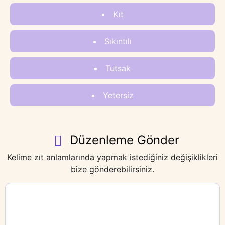
Kıt
Sıkıntılı
Tutsak
Yetersiz
Düzenleme Gönder
Kelime zıt anlamlarında yapmak istediğiniz değişiklikleri
bize gönderebilirsiniz.
Düzenleme
(Gerekli)