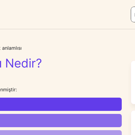
t anlamlısı
ı Nedir?
enmiştir: