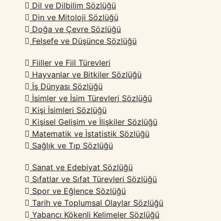
Dil ve Dilbilim Sözlüğü
Din ve Mitoloji Sözlüğü
Doğa ve Çevre Sözlüğü
Felsefe ve Düşünce Sözlüğü
Fiiller ve Fiil Türevleri
Hayvanlar ve Bitkiler Sözlüğü
İş Dünyası Sözlüğü
İsimler ve İsim Türevleri Sözlüğü
Kişi İsimleri Sözlüğü
Kişisel Gelişim ve İlişkiler Sözlüğü
Matematik ve İstatistik Sözlüğü
Sağlık ve Tıp Sözlüğü​
Sanat ve Edebiyat Sözlüğü
Sıfatlar ve Sıfat Türevleri Sözlüğü
Spor ve Eğlence Sözlüğü
Tarih ve Toplumsal Olaylar Sözlüğü
Yabancı Kökenli Kelimeler Sözlüğü