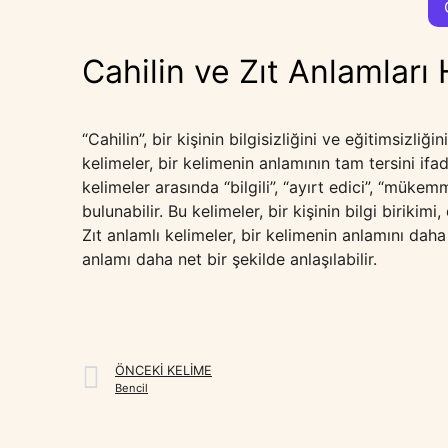
Cahilin ve Zıt Anlamları
“Cahilin”, bir kişinin bilgisizliğini ve eğitimsizliği
kelimeler, bir kelimenin anlamının tam tersini ifa
kelimeler arasında “bilgili”, “ayırt edici”, “mükemme
bulunabilir. Bu kelimeler, bir kişinin bilgi biriki
Zıt anlamlı kelimeler, bir kelimenin anlamını daha
anlamı daha net bir şekilde anlaşılabilir.
ÖNCEKI KELIME
Bencil