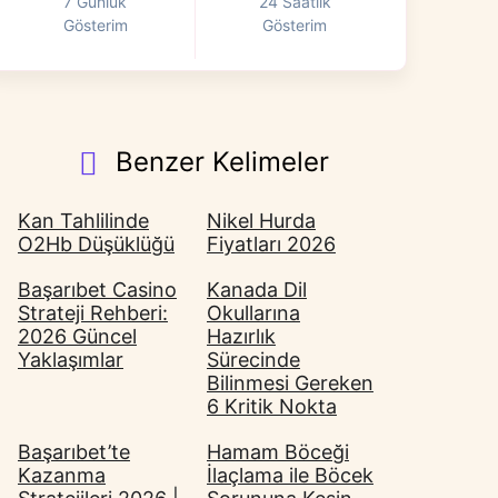
7 Günlük
24 Saatlik
Gösterim
Gösterim
Benzer Kelimeler
Kan Tahlilinde
Nikel Hurda
O2Hb Düşüklüğü
Fiyatları 2026
Başarıbet Casino
Kanada Dil
Strateji Rehberi:
Okullarına
2026 Güncel
Hazırlık
Yaklaşımlar
Sürecinde
Bilinmesi Gereken
6 Kritik Nokta
Başarıbet’te
Hamam Böceği
Kazanma
İlaçlama ile Böcek