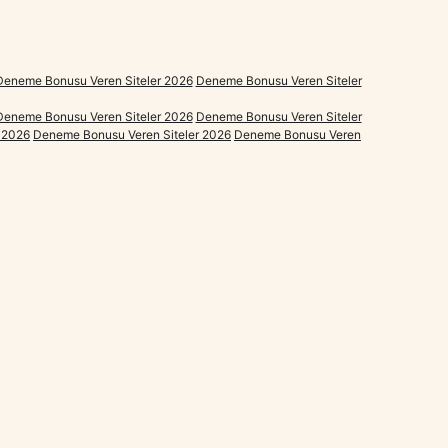
Deneme Bonusu Veren Siteler 2026
Deneme Bonusu Veren Siteler
Deneme Bonusu Veren Siteler 2026
Deneme Bonusu Veren Siteler
 2026
Deneme Bonusu Veren Siteler 2026
Deneme Bonusu Veren