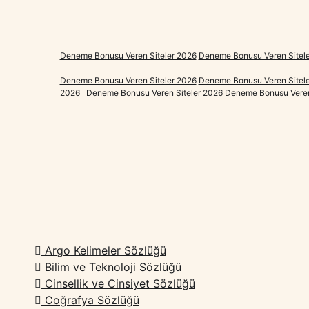
Deneme Bonusu Veren Siteler 2026
Deneme Bonusu Veren Sitel
Deneme Bonusu Veren Siteler 2026
Deneme Bonusu Veren Sitel
2026
Deneme Bonusu Veren Siteler 2026
Deneme Bonusu Veren
Argo Kelimeler Sözlüğü
Bilim ve Teknoloji Sözlüğü
Cinsellik ve Cinsiyet Sözlüğü
Coğrafya Sözlüğü