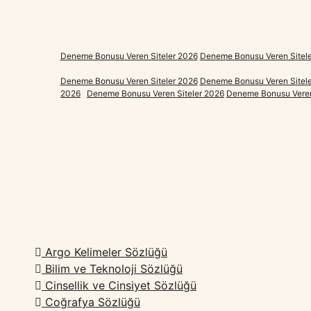
Deneme Bonusu Veren Siteler 2026
Deneme Bonusu Veren Sitel
Deneme Bonusu Veren Siteler 2026
Deneme Bonusu Veren Sitel
2026
Deneme Bonusu Veren Siteler 2026
Deneme Bonusu Veren
Argo Kelimeler Sözlüğü
Bilim ve Teknoloji Sözlüğü
Cinsellik ve Cinsiyet Sözlüğü
Coğrafya Sözlüğü