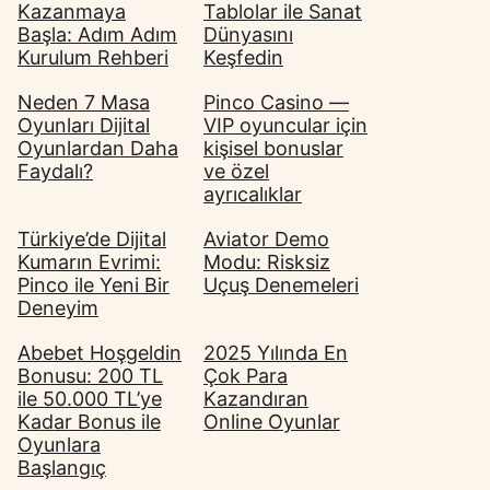
Kazanmaya
Tablolar ile Sanat
Başla: Adım Adım
Dünyasını
Kurulum Rehberi
Keşfedin
Neden 7 Masa
Pinco Casino —
Oyunları Dijital
VIP oyuncular için
Oyunlardan Daha
kişisel bonuslar
Faydalı?
ve özel
ayrıcalıklar
Türkiye’de Dijital
Aviator Demo
Kumarın Evrimi:
Modu: Risksiz
Pinco ile Yeni Bir
Uçuş Denemeleri
Deneyim
Abebet Hoşgeldin
2025 Yılında En
Bonusu: 200 TL
Çok Para
ile 50.000 TL’ye
Kazandıran
Kadar Bonus ile
Online Oyunlar
Oyunlara
Başlangıç