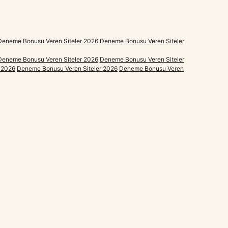
Deneme Bonusu Veren Siteler 2026
Deneme Bonusu Veren Siteler
Deneme Bonusu Veren Siteler 2026
Deneme Bonusu Veren Siteler
 2026
Deneme Bonusu Veren Siteler 2026
Deneme Bonusu Veren