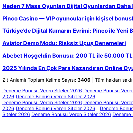
Neden 7 Masa Oyunları Dijital Oyunlardan Daha 
Pinco Casino — VIP oyuncular için kişisel bonusla
Türkiye’de Dijital Kumarın Evrimi: Pinco ile Yeni
Aviator Demo Modu: Risksiz Uçuş Denemeleri
Abebet Hoşgeldin Bonusu: 200 TL ile 50.000 TL’
2025 Yılında En Çok Para Kazandıran Online Oy
Zıt Anlamlı Toplam Kelime Sayısı:
3406
| Tüm hakları sakl
Deneme Bonusu Veren Siteler 2026
Deneme Bonusu Veren
2026
Deneme Bonusu Veren Siteler 2026
Deneme Bonusu Veren Siteler 2026
Deneme Bonusu Veren
2026
Deneme Bonusu Veren Siteler 2026
Deneme Bonusu
Siteler 2026
Deneme Bonusu Veren Siteler 2026
Deneme B