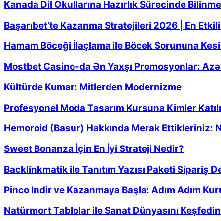
Kanada Dil Okullarına Hazırlık Sürecinde Bilinme
Başarıbet’te Kazanma Stratejileri 2026 | En Etkili
Hamam Böceği İlaçlama ile Böcek Sorununa Kes
Mostbet Casino-da Ən Yaxşı Promosyonlar: Az
Kültürde Kumar: Mitlerden Modernizme
Profesyonel Moda Tasarım Kursuna Kimler Katıl
Hemoroid (Basur) Hakkında Merak Ettikleriniz: 
Sweet Bonanza İçin En İyi Strateji Nedir?
Backlinkmatik ile Tanıtım Yazısı Paketi Sipariş 
Pinco Indir ve Kazanmaya Başla: Adım Adım Kur
Natürmort Tablolar ile Sanat Dünyasını Keşfedin