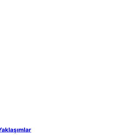
Yaklaşımlar