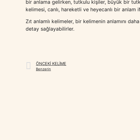
bir anlama gelirken, tutkulu kişiler, büyük bir t
kelimesi, canlı, hareketli ve heyecanlı bir anlam 
Zıt anlamlı kelimeler, bir kelimenin anlamını daha
detay sağlayabilirler.
ÖNCEKI KELIME
Benzerin