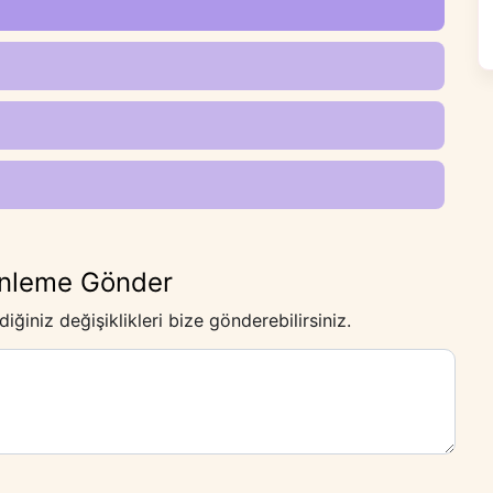
nleme Gönder
ğiniz değişiklikleri bize gönderebilirsiniz.