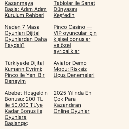
Kazanmaya
Tablolar ile Sanat
Başla: Adım Adım
Dünyasını
Kurulum Rehberi
Keşfedin
Neden 7 Masa
Pinco Casino —
Oyunları Dijital
VIP oyuncular için
Oyunlardan Daha
kişisel bonuslar
Faydalı?
ve özel
ayrıcalıklar
Türkiye’de Dijital
Aviator Demo
Kumarın Evrimi:
Modu: Risksiz
Pinco ile Yeni Bir
Uçuş Denemeleri
Deneyim
Abebet Hoşgeldin
2025 Yılında En
Bonusu: 200 TL
Çok Para
ile 50.000 TL’ye
Kazandıran
Kadar Bonus ile
Online Oyunlar
Oyunlara
Başlangıç