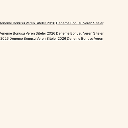
Deneme Bonusu Veren Siteler 2026
Deneme Bonusu Veren Siteler
Deneme Bonusu Veren Siteler 2026
Deneme Bonusu Veren Siteler
 2026
Deneme Bonusu Veren Siteler 2026
Deneme Bonusu Veren