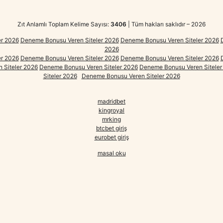
Zıt Anlamlı Toplam Kelime Sayısı:
3406
| Tüm hakları saklıdır – 2026
er 2026
Deneme Bonusu Veren Siteler 2026
Deneme Bonusu Veren Siteler 2026
2026
er 2026
Deneme Bonusu Veren Siteler 2026
Deneme Bonusu Veren Siteler 2026
 Siteler 2026
Deneme Bonusu Veren Siteler 2026
Deneme Bonusu Veren Siteler
Siteler 2026
Deneme Bonusu Veren Siteler 2026
madridbet
kingroyal
mrking
btcbet giriş
eurobet giri
ş
masal oku