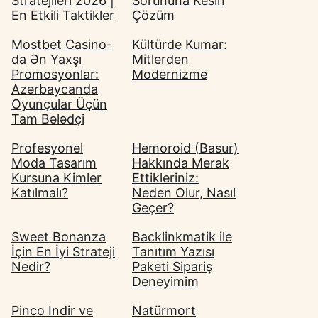
Stratejileri 2026 |
Sorununa Kesin
En Etkili Taktikler
Çözüm
Mostbet Casino-
Kültürde Kumar:
da Ən Yaxşı
Mitlerden
Promosyonlar:
Modernizme
Azərbaycanda
Oyunçular Üçün
Tam Bələdçi
Profesyonel
Hemoroid (Basur)
Moda Tasarım
Hakkında Merak
Kursuna Kimler
Ettikleriniz:
Katılmalı?
Neden Olur, Nasıl
Geçer?
Sweet Bonanza
Backlinkmatik ile
İçin En İyi Strateji
Tanıtım Yazısı
Nedir?
Paketi Sipariş
Deneyimim
Pinco Indir ve
Natürmort