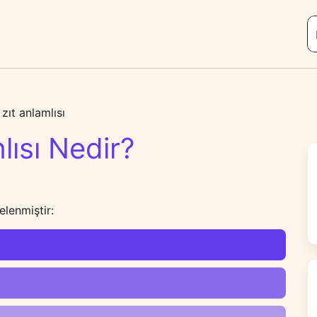
zıt anlamlısı
lısı Nedir?
elenmiştir: