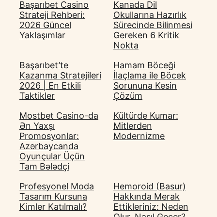
Başarıbet Casino
Kanada Dil
Strateji Rehberi:
Okullarına Hazırlık
2026 Güncel
Sürecinde Bilinmesi
Yaklaşımlar
Gereken 6 Kritik
Nokta
Başarıbet’te
Hamam Böceği
Kazanma Stratejileri
İlaçlama ile Böcek
2026 | En Etkili
Sorununa Kesin
Taktikler
Çözüm
Mostbet Casino-da
Kültürde Kumar:
Ən Yaxşı
Mitlerden
Promosyonlar:
Modernizme
Azərbaycanda
Oyunçular Üçün
Tam Bələdçi
Profesyonel Moda
Hemoroid (Basur)
Tasarım Kursuna
Hakkında Merak
Kimler Katılmalı?
Ettikleriniz: Neden
Olur, Nasıl Geçer?