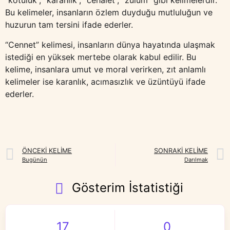
“kötülük”, “karanlık”, “cehalet”, “zulüm” gibi kelimelerdir.
Bu kelimeler, insanların özlem duyduğu mutluluğun ve
huzurun tam tersini ifade ederler.
“Cennet” kelimesi, insanların dünya hayatında ulaşmak
istediği en yüksek mertebe olarak kabul edilir. Bu
kelime, insanlara umut ve moral verirken, zıt anlamlı
kelimeler ise karanlık, acımasızlık ve üzüntüyü ifade
ederler.
ÖNCEKI KELIME
SONRAKI KELIME
Bugünün
Darılmak
Gösterim İstatistiği
17
0