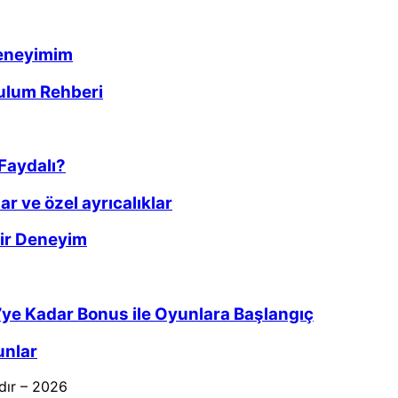
Deneyimim
ulum Rehberi
Faydalı?
r ve özel ayrıcalıklar
 Bir Deneyim
ye Kadar Bonus ile Oyunlara Başlangıç
unlar
ıdır – 2026