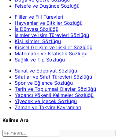
Felsefe ve Düşünce Sözlüğü
Fiiller ve Fiil Türevleri
Hayvanlar ve Bitkiler Sözlüğü
İş Dünyası Sözlüğü
İsimler ve İsim Türevleri Sözlüğü
Kişi İsimleri Sözlüğü
Kişisel Gelişim ve İlişkiler Sözlüğü
Matematik ve İstatistik Sözlüğü
Sağlık ve Tıp Sözlüğü​
Sanat ve Edebiyat Sözlüğü
Sıfatlar ve Sıfat Türevleri Sözlüğü
Spor ve Eğlence Sözlüğü
Tarih ve Toplumsal Olaylar Sözlüğü
Yabancı Kökenli Kelimeler Sözlüğü
Yiyecek ve İçecek Sözlüğü
Zaman ve Takvim Kavramları
Kelime Ara