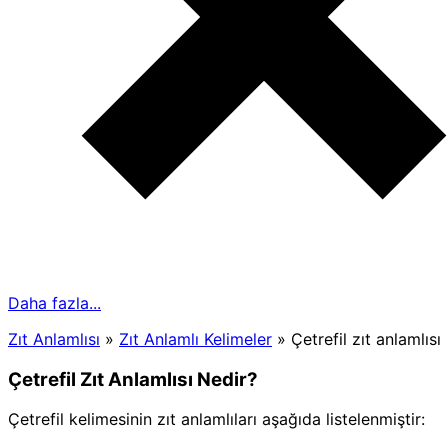
Daha fazla...
Zıt Anlamlısı
»
Zıt Anlamlı Kelimeler
»
Çetrefil zıt anlamlısı
Çetrefil Zıt Anlamlısı Nedir?
Çetrefil kelimesinin zıt anlamlıları aşağıda listelenmiştir: