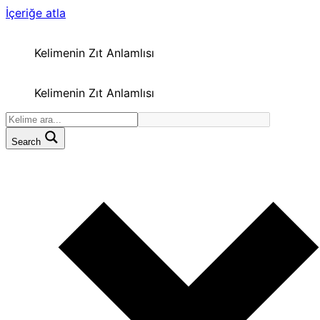
İçeriğe atla
Kelimenin Zıt Anlamlısı
Kelimenin Zıt Anlamlısı
Search