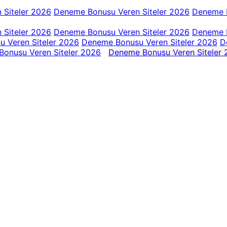
 Siteler 2026
Deneme Bonusu Veren Siteler 2026
Deneme B
 Siteler 2026
Deneme Bonusu Veren Siteler 2026
Deneme B
 Veren Siteler 2026
Deneme Bonusu Veren Siteler 2026
D
onusu Veren Siteler 2026
Deneme Bonusu Veren Siteler