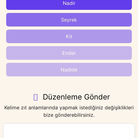
Nadir
Seyrek
Kıt
Ender
Nadide
Düzenleme Gönder
Kelime zıt anlamlarında yapmak istediğiniz değişiklikleri
bize gönderebilirsiniz.
Düzenleme
(Gerekli)