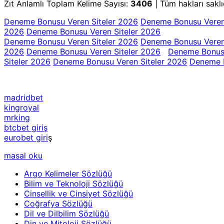
Zıt Anlamlı Toplam Kelime Sayısı:
3406
| Tüm hakları sakl
Deneme Bonusu Veren Siteler 2026
Deneme Bonusu Veren
2026
Deneme Bonusu Veren Siteler 2026
Deneme Bonusu Veren Siteler 2026
Deneme Bonusu Veren
2026
Deneme Bonusu Veren Siteler 2026
Deneme Bonusu
Siteler 2026
Deneme Bonusu Veren Siteler 2026
Deneme B
madridbet
kingroyal
mrking
btcbet giriş
eurobet giri
ş
masal oku
Argo Kelimeler Sözlüğü
Bilim ve Teknoloji Sözlüğü
Cinsellik ve Cinsiyet Sözlüğü
Coğrafya Sözlüğü
Dil ve Dilbilim Sözlüğü
Din ve Mitoloji Sözlüğü