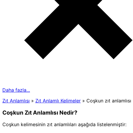
Daha fazla...
Zıt Anlamlısı
»
Zıt Anlamlı Kelimeler
»
Coşkun zıt anlamlısı
Coşkun Zıt Anlamlısı Nedir?
Coşkun kelimesinin zıt anlamlıları aşağıda listelenmiştir: