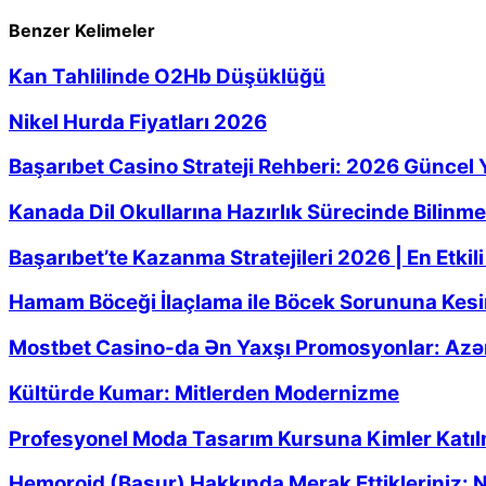
Benzer Kelimeler
Kan Tahlilinde O2Hb Düşüklüğü
Nikel Hurda Fiyatları 2026
Başarıbet Casino Strateji Rehberi: 2026 Güncel 
Kanada Dil Okullarına Hazırlık Sürecinde Bilinme
Başarıbet’te Kazanma Stratejileri 2026 | En Etkili
Hamam Böceği İlaçlama ile Böcek Sorununa Kes
Mostbet Casino-da Ən Yaxşı Promosyonlar: Az
Kültürde Kumar: Mitlerden Modernizme
Profesyonel Moda Tasarım Kursuna Kimler Katıl
Hemoroid (Basur) Hakkında Merak Ettikleriniz: 