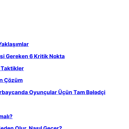
Yaklaşımlar
si Gereken 6 Kritik Nokta
 Taktikler
in Çözüm
ərbaycanda Oyunçular Üçün Tam Bələdçi
malı?
Neden Olur, Nasıl Geçer?