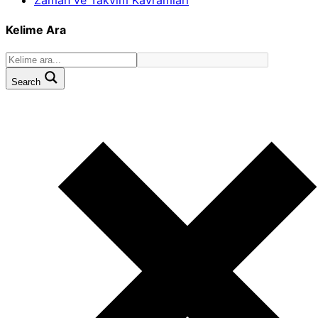
Zaman ve Takvim Kavramları
Kelime Ara
Search