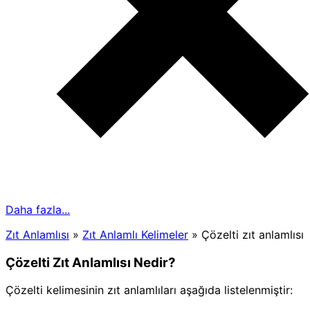
Daha fazla...
Zıt Anlamlısı
»
Zıt Anlamlı Kelimeler
»
Çözelti zıt anlamlısı
Çözelti Zıt Anlamlısı Nedir?
Çözelti kelimesinin zıt anlamlıları aşağıda listelenmiştir: