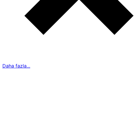
Daha fazla...