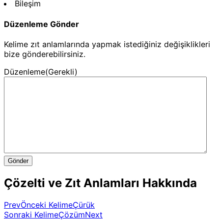
Bileşim
Düzenleme Gönder
Kelime zıt anlamlarında yapmak istediğiniz değişiklikleri
bize gönderebilirsiniz.
Düzenleme
(Gerekli)
Çözelti ve Zıt Anlamları Hakkında
Prev
Önceki Kelime
Çürük
Sonraki Kelime
Çözüm
Next