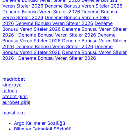
Deneme Bonusu Veren Siteler 2026
Deneme Bonusu
Veren Siteler 2026
Deneme Bonusu Veren Siteler 2026
Deneme Bonusu Veren Siteler 2026
Deneme Bonusu
Veren Siteler 2026
Deneme Bonusu Veren Siteler
2026
Deneme Bonusu Veren Siteler 2026
Deneme
Bonusu Veren Siteler 2026
Deneme Bonusu Veren Siteler
2026
Deneme Bonusu Veren Siteler 2026
Deneme
Bonusu Veren Siteler 2026
Deneme Bonusu Veren Siteler
2026
Deneme Bonusu Veren Siteler 2026
Deneme
Bonusu Veren Siteler 2026
Deneme Bonusu Veren Siteler
2026
Deneme Bonusu Veren Siteler 2026
madridbet
kingroyal
mrking
btcbet giriş
eurobet giri
ş
masal oku
Argo Kelimeler Sözlüğü
Bilim ve Teknoloji Sözlüğü