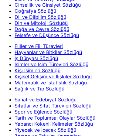
Cinsellik ve Cinsiyet Sözlüğü
Coğrafya Sözlüğü
Dil ve Dilbilim Sözlüğü
Din ve Mitoloji Sözlüğü
Doğa ve Çevre Sözlüğü
Felsefe ve Düşünce Sözlüğü
Fiiller ve Fiil Türevleri
Hayvanlar ve Bitkiler Sözlüğü
İş Dünyası Sözlüğü
İsimler ve İsim Türevleri Sözlüğü
Kişi İsimleri Sözlüğü
Kişisel Gelişim ve İlişkiler Sözlüğü
Matematik ve İstatistik Sözlüğü
Sağlık ve Tıp Sözlüğü​
Sanat ve Edebiyat Sözlüğü
Sıfatlar ve Sıfat Türevleri Sözlüğü
Spor ve Eğlence Sözlüğü
Tarih ve Toplumsal Olaylar Sözlüğü
Yabancı Kökenli Kelimeler Sözlüğü
Yiyecek ve İçecek Sözlüğü