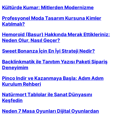
Kültürde Kumar: Mitlerden Modernizme
Profesyonel Moda Tasarım Kursuna Kimler
Katılmalı?
Hemoroid (Basur) Hakkında Merak Ettikleriniz:
Neden Olur, Nasıl Geçer?
Sweet Bonanza İçin En İyi Strateji Nedir?
Backlinkmatik ile Tanıtım Yazısı Paketi Sipariş
Deneyimim
Pinco Indir ve Kazanmaya Başla: Adım Adım
Kurulum Rehberi
Natürmort Tablolar ile Sanat Dünyasını
Keşfedin
Neden 7 Masa Oyunları Dijital Oyunlardan