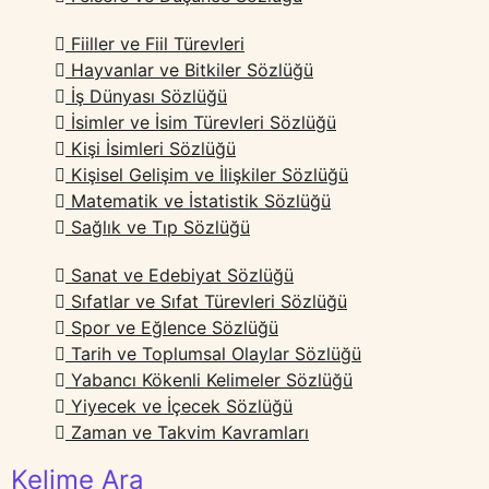
Fiiller ve Fiil Türevleri
Hayvanlar ve Bitkiler Sözlüğü
İş Dünyası Sözlüğü
İsimler ve İsim Türevleri Sözlüğü
Kişi İsimleri Sözlüğü
Kişisel Gelişim ve İlişkiler Sözlüğü
Matematik ve İstatistik Sözlüğü
Sağlık ve Tıp Sözlüğü​
Sanat ve Edebiyat Sözlüğü
Sıfatlar ve Sıfat Türevleri Sözlüğü
Spor ve Eğlence Sözlüğü
Tarih ve Toplumsal Olaylar Sözlüğü
Yabancı Kökenli Kelimeler Sözlüğü
Yiyecek ve İçecek Sözlüğü
Zaman ve Takvim Kavramları
Kelime Ara