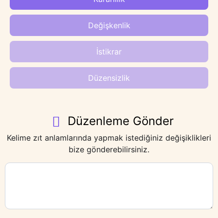
Değişkenlik
İstikrar
Düzensizlik
Düzenleme Gönder
Kelime zıt anlamlarında yapmak istediğiniz değişiklikleri
bize gönderebilirsiniz.
Düzenleme
(Gerekli)