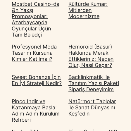
Mostbet Casino-da
Kültürde Kumar:
Ən Yaxşı
Mitlerden
Promosyonlar:
Modernizme
Azərbaycanda
Oyunçular Üçün
Tam Bələdçi
Profesyonel Moda
Hemoroid (Basur)
Tasarım Kursuna
Hakkında Merak
Kimler Katılmalı?
Ettikleriniz: Neden
Olur, Nasıl Geçer?
Sweet Bonanza İçin
Backlinkmatik ile
En İyi Strateji Nedir?
Tanıtım Yazısı Paketi
Sipariş Deneyimim
Pinco Indir ve
Natürmort Tablolar
Kazanmaya Başla:
ile Sanat Dünyasını
Adım Adım Kurulum
Keşfedin
Rehberi