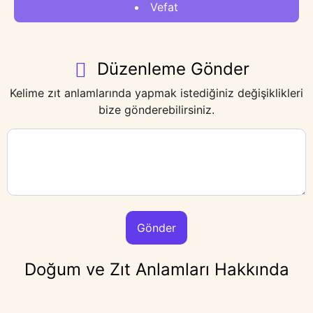
Vefat
Düzenleme Gönder
Kelime zıt anlamlarında yapmak istediğiniz değişiklikleri
bize gönderebilirsiniz.
Düzenleme
(Gerekli)
Doğum ve Zıt Anlamları Hakkında