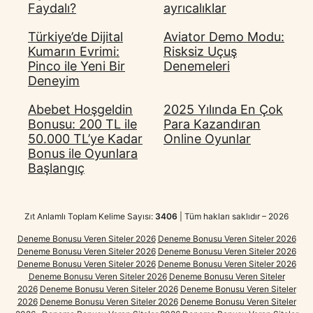
Faydalı?
ayrıcalıklar
Türkiye’de Dijital
Aviator Demo Modu:
Kumarın Evrimi:
Risksiz Uçuş
Pinco ile Yeni Bir
Denemeleri
Deneyim
Abebet Hoşgeldin
2025 Yılında En Çok
Bonusu: 200 TL ile
Para Kazandıran
50.000 TL’ye Kadar
Online Oyunlar
Bonus ile Oyunlara
Başlangıç
Zıt Anlamlı Toplam Kelime Sayısı:
3406
| Tüm hakları saklıdır – 2026
Deneme Bonusu Veren Siteler 2026
Deneme Bonusu Veren Siteler 2026
Deneme Bonusu Veren Siteler 2026
Deneme Bonusu Veren Siteler 2026
Deneme Bonusu Veren Siteler 2026
Deneme Bonusu Veren Siteler 2026
Deneme Bonusu Veren Siteler 2026
Deneme Bonusu Veren Siteler
2026
Deneme Bonusu Veren Siteler 2026
Deneme Bonusu Veren Siteler
2026
Deneme Bonusu Veren Siteler 2026
Deneme Bonusu Veren Siteler