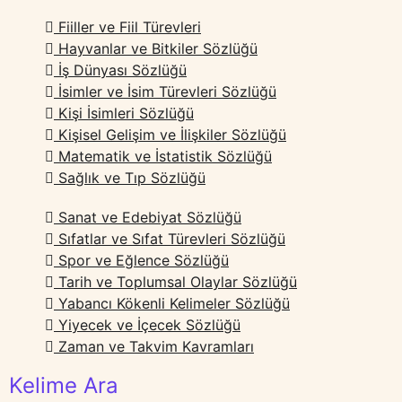
Fiiller ve Fiil Türevleri
Hayvanlar ve Bitkiler Sözlüğü
İş Dünyası Sözlüğü
İsimler ve İsim Türevleri Sözlüğü
Kişi İsimleri Sözlüğü
Kişisel Gelişim ve İlişkiler Sözlüğü
Matematik ve İstatistik Sözlüğü
Sağlık ve Tıp Sözlüğü​
Sanat ve Edebiyat Sözlüğü
Sıfatlar ve Sıfat Türevleri Sözlüğü
Spor ve Eğlence Sözlüğü
Tarih ve Toplumsal Olaylar Sözlüğü
Yabancı Kökenli Kelimeler Sözlüğü
Yiyecek ve İçecek Sözlüğü
Zaman ve Takvim Kavramları
Kelime Ara