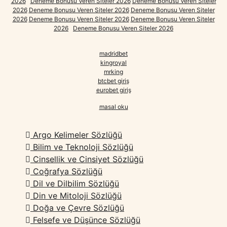
2026
Deneme Bonusu Veren Siteler 2026
Deneme Bonusu Veren Siteler
2026
Deneme Bonusu Veren Siteler 2026
Deneme Bonusu Veren Siteler
2026
Deneme Bonusu Veren Siteler 2026
Deneme Bonusu Veren Siteler
2026
Deneme Bonusu Veren Siteler 2026
madridbet
kingroyal
mrking
btcbet giriş
eurobet giri
ş
masal oku
Argo Kelimeler Sözlüğü
Bilim ve Teknoloji Sözlüğü
Cinsellik ve Cinsiyet Sözlüğü
Coğrafya Sözlüğü
Dil ve Dilbilim Sözlüğü
Din ve Mitoloji Sözlüğü
Doğa ve Çevre Sözlüğü
Felsefe ve Düşünce Sözlüğü