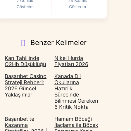
7 Günlük
24 Saatlik
Gösterim
Gösterim
Benzer Kelimeler
Kan Tahlilinde
Nikel Hurda
O2Hb Düşüklüğü
Fiyatları 2026
Başarıbet Casino
Kanada Dil
Strateji Rehberi:
Okullarına
2026 Güncel
Hazırlık
Yaklaşımlar
Sürecinde
Bilinmesi Gereken
6 Kritik Nokta
Başarıbet’te
Hamam Böceği
Kazanma
İlaçlama ile Böcek