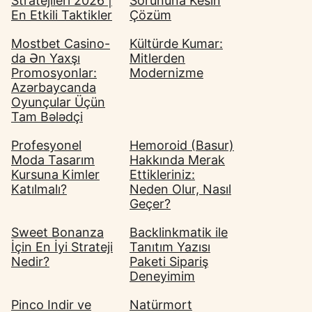
Stratejileri 2026 |
Sorununa Kesin
En Etkili Taktikler
Çözüm
Mostbet Casino-
Kültürde Kumar:
da Ən Yaxşı
Mitlerden
Promosyonlar:
Modernizme
Azərbaycanda
Oyunçular Üçün
Tam Bələdçi
Profesyonel
Hemoroid (Basur)
Moda Tasarım
Hakkında Merak
Kursuna Kimler
Ettikleriniz:
Katılmalı?
Neden Olur, Nasıl
Geçer?
Sweet Bonanza
Backlinkmatik ile
İçin En İyi Strateji
Tanıtım Yazısı
Nedir?
Paketi Sipariş
Deneyimim
Pinco Indir ve
Natürmort