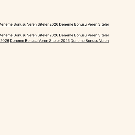
Deneme Bonusu Veren Siteler 2026
Deneme Bonusu Veren Siteler
Deneme Bonusu Veren Siteler 2026
Deneme Bonusu Veren Siteler
 2026
Deneme Bonusu Veren Siteler 2026
Deneme Bonusu Veren