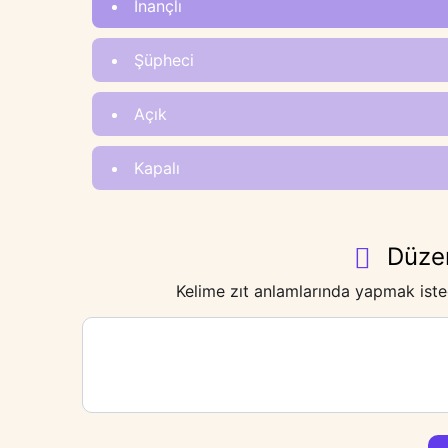
İnançlı
Şüpheci
Açık
Kapalı
Düze
Kelime zıt anlamlarında yapmak istedi
Düzenleme
(Gerekli)