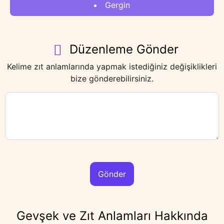
Gergin
Düzenleme Gönder
Kelime zıt anlamlarında yapmak istediğiniz değişiklikleri
bize gönderebilirsiniz.
Düzenleme
(Gerekli)
Gevşek ve Zıt Anlamları Hakkında