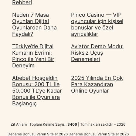
Rehberi
Neden 7 Masa
Pinco Casino — VIP
Oyunları Dijital
oyuncular için kişisel
Oyunlardan Daha
bonuslar ve özel
Faydalı?
ayrıcalıklar
Türkiye’de Dijital
Aviator Demo Modu:
Kumarın Evrimi:
Risksiz Uçuş
Pinco ile Yeni Bir
Denemeleri
Deneyim
Abebet Hoşgeldin
2025 Yılında En Çok
Bonusu: 200 TL ile
Para Kazandıran
50.000 TL’ye Kadar
Online Oyunlar
Bonus ile Oyunlara
Başlangıç
Zıt Anlamlı Toplam Kelime Sayısı:
3406
| Tüm hakları saklıdır – 2026
Deneme Bonusu Veren Siteler 2026
Deneme Bonusu Veren Siteler 2026