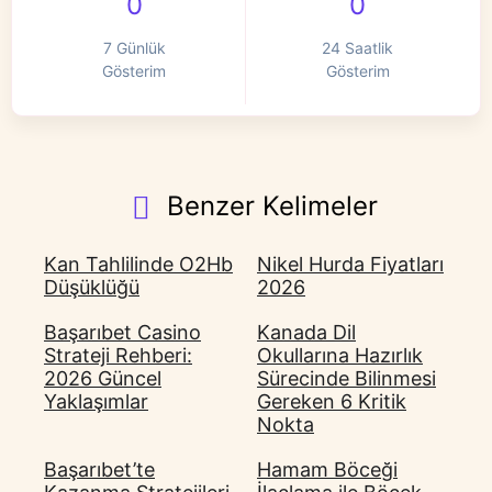
0
0
7 Günlük
24 Saatlik
Gösterim
Gösterim
Benzer Kelimeler
Kan Tahlilinde O2Hb
Nikel Hurda Fiyatları
Düşüklüğü
2026
Başarıbet Casino
Kanada Dil
Strateji Rehberi:
Okullarına Hazırlık
2026 Güncel
Sürecinde Bilinmesi
Yaklaşımlar
Gereken 6 Kritik
Nokta
Başarıbet’te
Hamam Böceği