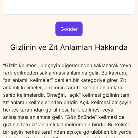
Gizlinin ve Zıt Anlamları Hakkında
“Gizli” kelimesi, bir şeyin diğerlerinden saklanarak veya
fark edilmeden saklanması anlamına gelir. Bu kavram,
“zıt anlamlı kelimeler” denilen bir kategoriye girer. Zıt
anlamlı kelimeler, birbirinin tam tersi olan anlamlara
sahip kelimelerdir. Örneğin, “açık” kelimesi gizlinin tam
zıt anlamlı kelimelerinden biridir. Açık kelimesi bir şeyin
herkes tarafından görülmesi, fark edilmesi veya
anlaşılması anlamına gelir. “Göz önünde” kelimesi de
gizlinin tam zıt anlamlı kelimelerinden biridir. Bu kelime,
bir şeyin herkes tarafından açıkça görülebilen bir yerde