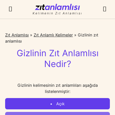
Kelimenin Zıt Anlamlısı
Zıt Anlamlısı
»
Zıt Anlamlı Kelimeler
»
Gizlinin zıt
anlamlısı
Gizlinin Zıt Anlamlısı
Nedir?
Gizlinin kelimesinin zıt anlamlıları aşağıda
listelenmiştir:
Açık