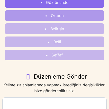
Göz önünde
Ortada
Belirgin
Belli
Şeffaf
Düzenleme Gönder
Kelime zıt anlamlarında yapmak istediğiniz değişiklikleri
bize gönderebilirsiniz.
Düzenleme
(Gerekli)