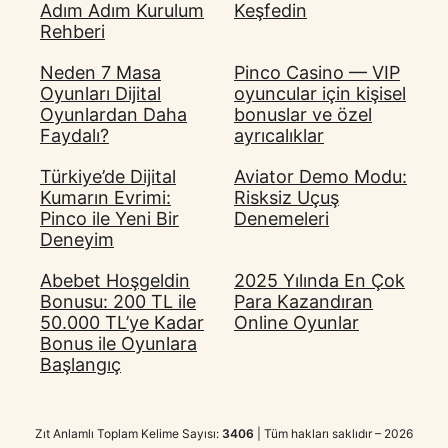
Adım Adım Kurulum
Keşfedin
Rehberi
Neden 7 Masa
Pinco Casino — VIP
Oyunları Dijital
oyuncular için kişisel
Oyunlardan Daha
bonuslar ve özel
Faydalı?
ayrıcalıklar
Türkiye’de Dijital
Aviator Demo Modu:
Kumarın Evrimi:
Risksiz Uçuş
Pinco ile Yeni Bir
Denemeleri
Deneyim
Abebet Hoşgeldin
2025 Yılında En Çok
Bonusu: 200 TL ile
Para Kazandıran
50.000 TL’ye Kadar
Online Oyunlar
Bonus ile Oyunlara
Başlangıç
Zıt Anlamlı Toplam Kelime Sayısı:
3406
| Tüm hakları saklıdır – 2026