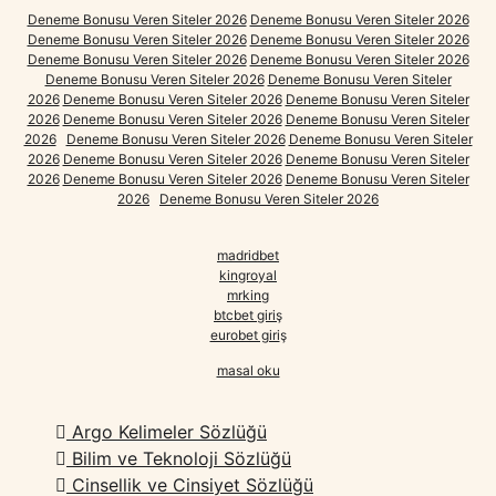
Deneme Bonusu Veren Siteler 2026
Deneme Bonusu Veren Siteler 2026
Deneme Bonusu Veren Siteler 2026
Deneme Bonusu Veren Siteler 2026
Deneme Bonusu Veren Siteler 2026
Deneme Bonusu Veren Siteler 2026
Deneme Bonusu Veren Siteler 2026
Deneme Bonusu Veren Siteler
2026
Deneme Bonusu Veren Siteler 2026
Deneme Bonusu Veren Siteler
2026
Deneme Bonusu Veren Siteler 2026
Deneme Bonusu Veren Siteler
2026
Deneme Bonusu Veren Siteler 2026
Deneme Bonusu Veren Siteler
2026
Deneme Bonusu Veren Siteler 2026
Deneme Bonusu Veren Siteler
2026
Deneme Bonusu Veren Siteler 2026
Deneme Bonusu Veren Siteler
2026
Deneme Bonusu Veren Siteler 2026
madridbet
kingroyal
mrking
btcbet giriş
eurobet giri
ş
masal oku
Argo Kelimeler Sözlüğü
Bilim ve Teknoloji Sözlüğü
Cinsellik ve Cinsiyet Sözlüğü