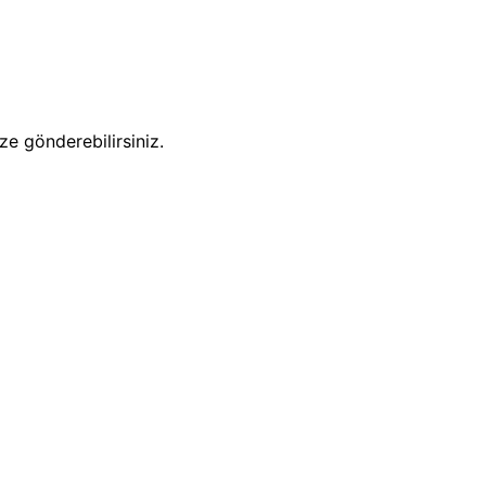
ze gönderebilirsiniz.