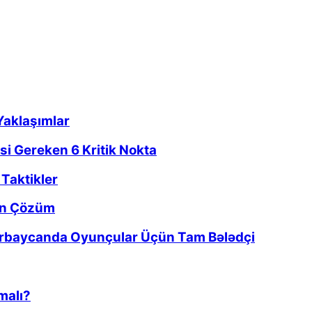
Yaklaşımlar
si Gereken 6 Kritik Nokta
 Taktikler
in Çözüm
ərbaycanda Oyunçular Üçün Tam Bələdçi
malı?