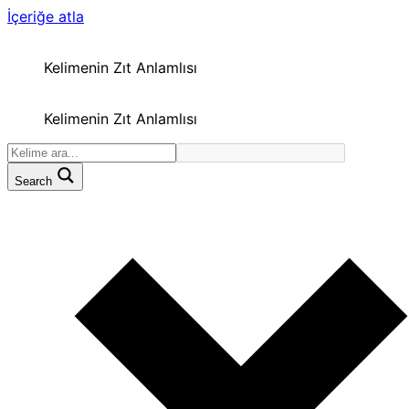
İçeriğe atla
Kelimenin Zıt Anlamlısı
Kelimenin Zıt Anlamlısı
Search