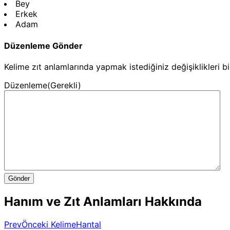
Bey
Erkek
Adam
Düzenleme Gönder
Kelime zıt anlamlarında yapmak istediğiniz değişiklikleri bi
Düzenleme
(Gerekli)
Hanım ve Zıt Anlamları Hakkında
Prev
Önceki Kelime
Hantal