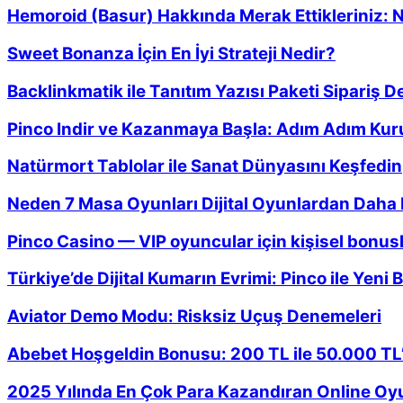
Hemoroid (Basur) Hakkında Merak Ettikleriniz: 
Sweet Bonanza İçin En İyi Strateji Nedir?
Backlinkmatik ile Tanıtım Yazısı Paketi Sipariş 
Pinco Indir ve Kazanmaya Başla: Adım Adım Kur
Natürmort Tablolar ile Sanat Dünyasını Keşfedin
Neden 7 Masa Oyunları Dijital Oyunlardan Daha 
Pinco Casino — VIP oyuncular için kişisel bonusla
Türkiye’de Dijital Kumarın Evrimi: Pinco ile Yeni
Aviator Demo Modu: Risksiz Uçuş Denemeleri
Abebet Hoşgeldin Bonusu: 200 TL ile 50.000 TL’
2025 Yılında En Çok Para Kazandıran Online Oy