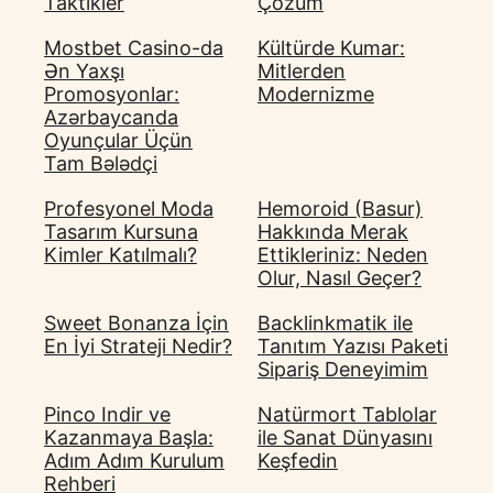
Taktikler
Çözüm
Mostbet Casino-da
Kültürde Kumar:
Ən Yaxşı
Mitlerden
Promosyonlar:
Modernizme
Azərbaycanda
Oyunçular Üçün
Tam Bələdçi
Profesyonel Moda
Hemoroid (Basur)
Tasarım Kursuna
Hakkında Merak
Kimler Katılmalı?
Ettikleriniz: Neden
Olur, Nasıl Geçer?
Sweet Bonanza İçin
Backlinkmatik ile
En İyi Strateji Nedir?
Tanıtım Yazısı Paketi
Sipariş Deneyimim
Pinco Indir ve
Natürmort Tablolar
Kazanmaya Başla:
ile Sanat Dünyasını
Adım Adım Kurulum
Keşfedin
Rehberi