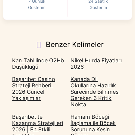
7 Günlük
24 Saatlik
Gösterim
Gösterim
Benzer Kelimeler
Kan Tahlilinde O2Hb
Nikel Hurda Fiyatları
Düşüklüğü
2026
Başarıbet Casino
Kanada Dil
Strateji Rehberi:
Okullarına Hazırlık
2026 Güncel
Sürecinde Bilinmesi
Yaklaşımlar
Gereken 6 Kritik
Nokta
Başarıbet’te
Hamam Böceği
Kazanma Stratejileri
İlaçlama ile Böcek
2026 | En Etkili
Sorununa Kesin