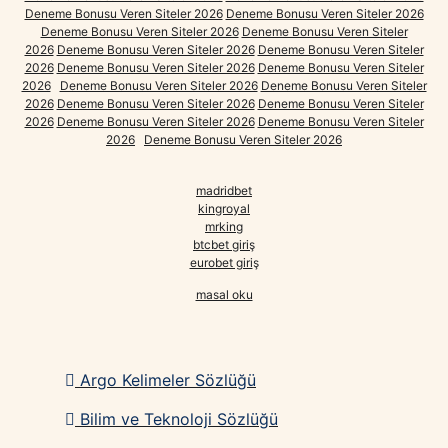
Deneme Bonusu Veren Siteler 2026
Deneme Bonusu Veren Siteler 2026
Deneme Bonusu Veren Siteler 2026
Deneme Bonusu Veren Siteler
2026
Deneme Bonusu Veren Siteler 2026
Deneme Bonusu Veren Siteler
2026
Deneme Bonusu Veren Siteler 2026
Deneme Bonusu Veren Siteler
2026
Deneme Bonusu Veren Siteler 2026
Deneme Bonusu Veren Siteler
2026
Deneme Bonusu Veren Siteler 2026
Deneme Bonusu Veren Siteler
2026
Deneme Bonusu Veren Siteler 2026
Deneme Bonusu Veren Siteler
2026
Deneme Bonusu Veren Siteler 2026
madridbet
kingroyal
mrking
btcbet giriş
eurobet giri
ş
masal oku
Argo Kelimeler Sözlüğü
Bilim ve Teknoloji Sözlüğü