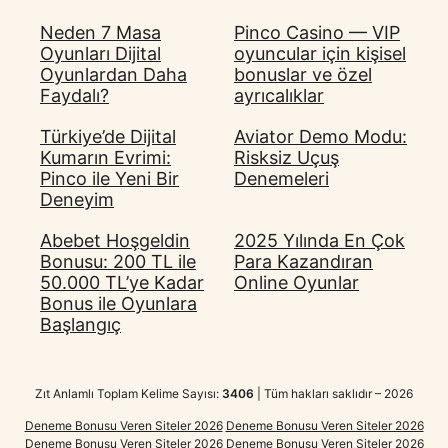
Neden 7 Masa
Pinco Casino — VIP
Oyunları Dijital
oyuncular için kişisel
Oyunlardan Daha
bonuslar ve özel
Faydalı?
ayrıcalıklar
Türkiye’de Dijital
Aviator Demo Modu:
Kumarın Evrimi:
Risksiz Uçuş
Pinco ile Yeni Bir
Denemeleri
Deneyim
Abebet Hoşgeldin
2025 Yılında En Çok
Bonusu: 200 TL ile
Para Kazandıran
50.000 TL’ye Kadar
Online Oyunlar
Bonus ile Oyunlara
Başlangıç
Zıt Anlamlı Toplam Kelime Sayısı:
3406
| Tüm hakları saklıdır – 2026
Deneme Bonusu Veren Siteler 2026
Deneme Bonusu Veren Siteler 2026
Deneme Bonusu Veren Siteler 2026
Deneme Bonusu Veren Siteler 2026