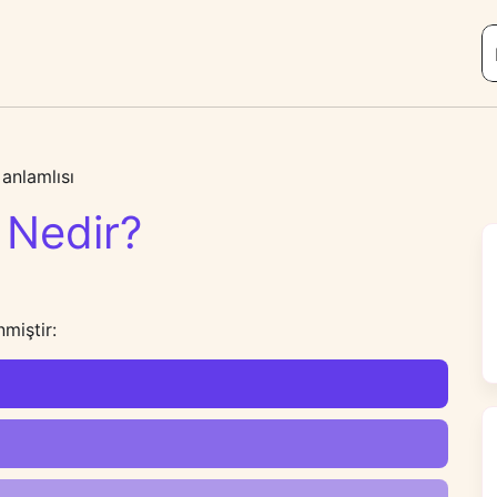
 anlamlısı
ı Nedir?
nmiştir: