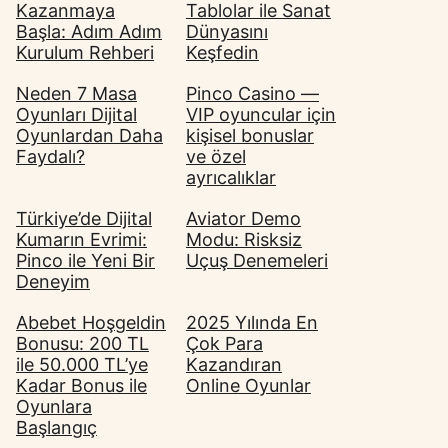
Kazanmaya
Tablolar ile Sanat
Başla: Adım Adım
Dünyasını
Kurulum Rehberi
Keşfedin
Neden 7 Masa
Pinco Casino —
Oyunları Dijital
VIP oyuncular için
Oyunlardan Daha
kişisel bonuslar
Faydalı?
ve özel
ayrıcalıklar
Türkiye’de Dijital
Aviator Demo
Kumarın Evrimi:
Modu: Risksiz
Pinco ile Yeni Bir
Uçuş Denemeleri
Deneyim
Abebet Hoşgeldin
2025 Yılında En
Bonusu: 200 TL
Çok Para
ile 50.000 TL’ye
Kazandıran
Kadar Bonus ile
Online Oyunlar
Oyunlara
Başlangıç