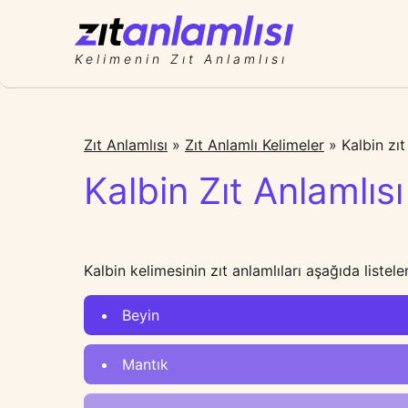
Kelimenin Zıt Anlamlısı
Zıt Anlamlısı
»
Zıt Anlamlı Kelimeler
»
Kalbin zıt
Kalbin Zıt Anlamlıs
Kalbin kelimesinin zıt anlamlıları aşağıda listele
Beyin
Mantık