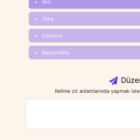
Akıl
Zeka
Düşünce
Rasyonalite
Düze
Kelime zıt anlamlarında yapmak istedi
Düzenleme
(Gerekli)