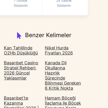
7 Günlük
24 Saatlik
Gösterim
Gösterim
Benzer Kelimeler
Kan Tahlilinde
Nikel Hurda
O2Hb Düşüklüğü
Fiyatları 2026
Başarıbet Casino
Kanada Dil
Strateji Rehberi:
Okullarına
2026 Güncel
Hazırlık
Yaklaşımlar
Sürecinde
Bilinmesi Gereken
6 Kritik Nokta
Başarıbet’te
Hamam Böceği
Kazanma
İlaçlama ile Böcek