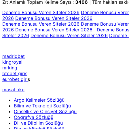
Zıt Anlamlı Toplam Kelime Sayısı:
3406
| Tüm hakları sakl
Deneme Bonusu Veren Siteler 2026
Deneme Bonusu Veren
2026
Deneme Bonusu Veren Siteler 2026
Deneme Bonusu Veren Siteler 2026
Deneme Bonusu Veren
2026
Deneme Bonusu Veren Siteler 2026
Deneme Bonusu
Siteler 2026
Deneme Bonusu Veren Siteler 2026
Deneme B
madridbet
kingroyal
mrking
btcbet giriş
eurobet giri
ş
masal oku
Argo Kelimeler Sözlüğü
Bilim ve Teknoloji Sözlüğü
Cinsellik ve Cinsiyet Sözlüğü
Coğrafya Sözlüğü
Dil ve Dilbilim Sözlüğü
Din ve Mitoloji Sözlüğü