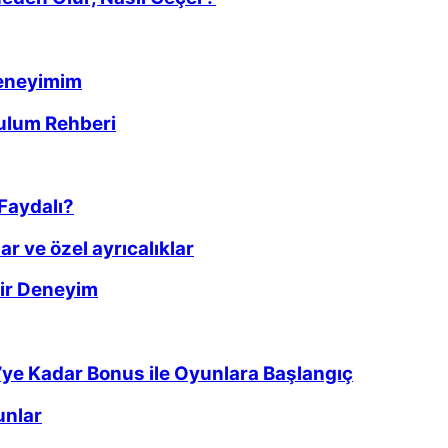
Deneyimim
ulum Rehberi
Faydalı?
r ve özel ayrıcalıklar
 Bir Deneyim
ye Kadar Bonus ile Oyunlara Başlangıç
unlar