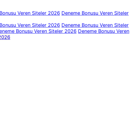
onusu Veren Siteler 2026
Deneme Bonusu Veren Siteler
onusu Veren Siteler 2026
Deneme Bonusu Veren Siteler
eneme Bonusu Veren Siteler 2026
Deneme Bonusu Veren
 2026