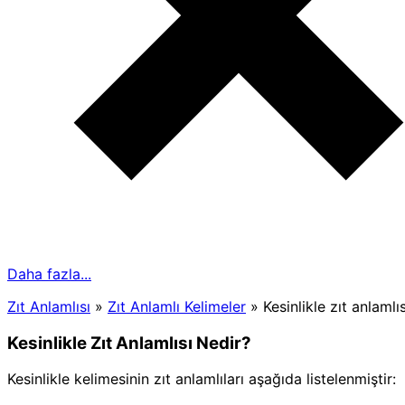
Daha fazla...
Zıt Anlamlısı
»
Zıt Anlamlı Kelimeler
»
Kesinlikle zıt anlamlıs
Kesinlikle Zıt Anlamlısı Nedir?
Kesinlikle kelimesinin zıt anlamlıları aşağıda listelenmiştir: