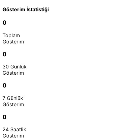
Gösterim İstatistiği
0
Toplam
Gösterim
0
30 Günlük
Gösterim
0
7 Günlük
Gösterim
0
24 Saatlik
Gösterim