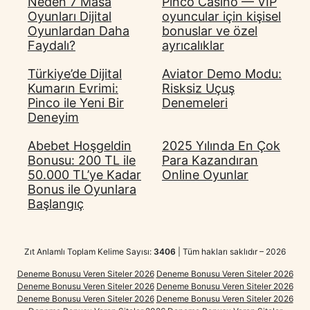
Neden 7 Masa
Pinco Casino — VIP
Oyunları Dijital
oyuncular için kişisel
Oyunlardan Daha
bonuslar ve özel
Faydalı?
ayrıcalıklar
Türkiye’de Dijital
Aviator Demo Modu:
Kumarın Evrimi:
Risksiz Uçuş
Pinco ile Yeni Bir
Denemeleri
Deneyim
Abebet Hoşgeldin
2025 Yılında En Çok
Bonusu: 200 TL ile
Para Kazandıran
50.000 TL’ye Kadar
Online Oyunlar
Bonus ile Oyunlara
Başlangıç
Zıt Anlamlı Toplam Kelime Sayısı:
3406
| Tüm hakları saklıdır – 2026
Deneme Bonusu Veren Siteler 2026
Deneme Bonusu Veren Siteler 2026
Deneme Bonusu Veren Siteler 2026
Deneme Bonusu Veren Siteler 2026
Deneme Bonusu Veren Siteler 2026
Deneme Bonusu Veren Siteler 2026