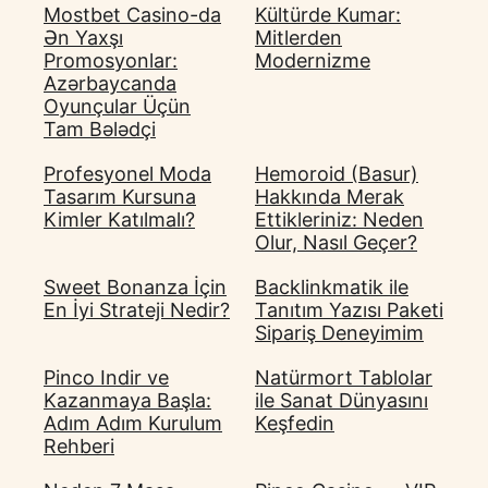
Mostbet Casino-da
Kültürde Kumar:
Ən Yaxşı
Mitlerden
Promosyonlar:
Modernizme
Azərbaycanda
Oyunçular Üçün
Tam Bələdçi
Profesyonel Moda
Hemoroid (Basur)
Tasarım Kursuna
Hakkında Merak
Kimler Katılmalı?
Ettikleriniz: Neden
Olur, Nasıl Geçer?
Sweet Bonanza İçin
Backlinkmatik ile
En İyi Strateji Nedir?
Tanıtım Yazısı Paketi
Sipariş Deneyimim
Pinco Indir ve
Natürmort Tablolar
Kazanmaya Başla:
ile Sanat Dünyasını
Adım Adım Kurulum
Keşfedin
Rehberi