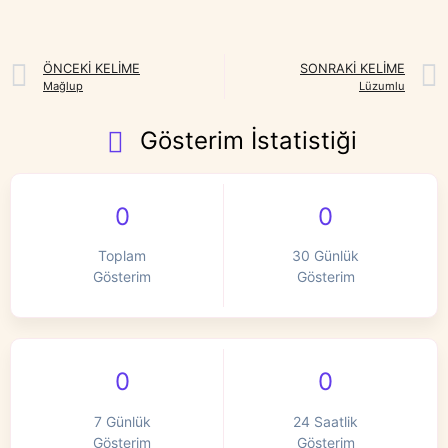
ÖNCEKI KELIME
SONRAKI KELIME
Mağlup
Lüzumlu
Gösterim İstatistiği
0
0
Toplam
30 Günlük
Gösterim
Gösterim
0
0
7 Günlük
24 Saatlik
Gösterim
Gösterim