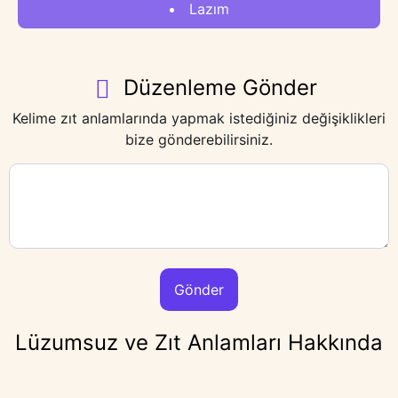
Lazım
Düzenleme Gönder
Kelime zıt anlamlarında yapmak istediğiniz değişiklikleri
bize gönderebilirsiniz.
Düzenleme
(Gerekli)
Lüzumsuz ve Zıt Anlamları Hakkında