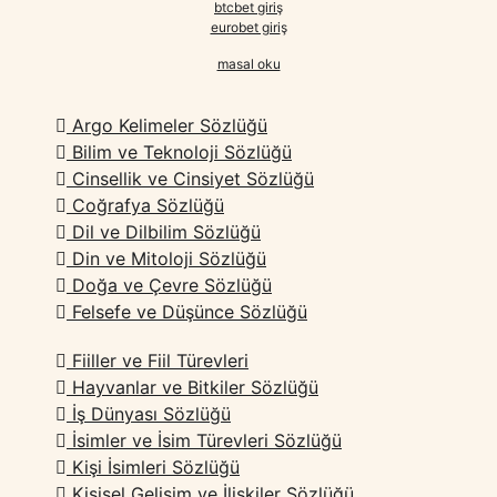
btcbet giriş
eurobet giri
ş
masal oku
Argo Kelimeler Sözlüğü
Bilim ve Teknoloji Sözlüğü
Cinsellik ve Cinsiyet Sözlüğü
Coğrafya Sözlüğü
Dil ve Dilbilim Sözlüğü
Din ve Mitoloji Sözlüğü
Doğa ve Çevre Sözlüğü
Felsefe ve Düşünce Sözlüğü
Fiiller ve Fiil Türevleri
Hayvanlar ve Bitkiler Sözlüğü
İş Dünyası Sözlüğü
İsimler ve İsim Türevleri Sözlüğü
Kişi İsimleri Sözlüğü
Kişisel Gelişim ve İlişkiler Sözlüğü