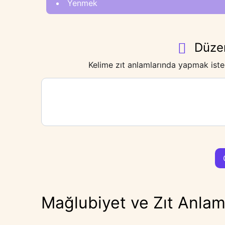
Yenmek
Düze
Kelime zıt anlamlarında yapmak istedi
Düzenleme
(Gerekli)
Mağlubiyet ve Zıt Anlam