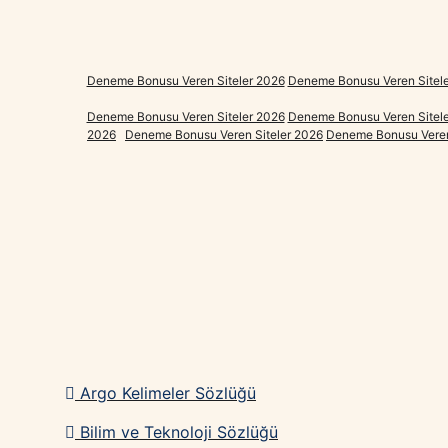
Deneme Bonusu Veren Siteler 2026
Deneme Bonusu Veren Sitel
Deneme Bonusu Veren Siteler 2026
Deneme Bonusu Veren Sitel
2026
Deneme Bonusu Veren Siteler 2026
Deneme Bonusu Veren
Argo Kelimeler Sözlüğü
Bilim ve Teknoloji Sözlüğü