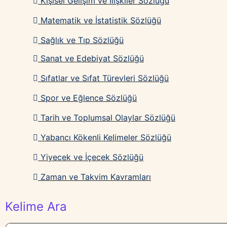
Kişisel Gelişim ve İlişkiler Sözlüğü
Matematik ve İstatistik Sözlüğü
Sağlık ve Tıp Sözlüğü​
Sanat ve Edebiyat Sözlüğü
Sıfatlar ve Sıfat Türevleri Sözlüğü
Spor ve Eğlence Sözlüğü
Tarih ve Toplumsal Olaylar Sözlüğü
Yabancı Kökenli Kelimeler Sözlüğü
Yiyecek ve İçecek Sözlüğü
Zaman ve Takvim Kavramları
Kelime Ara