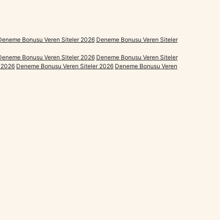
Deneme Bonusu Veren Siteler 2026
Deneme Bonusu Veren Siteler
Deneme Bonusu Veren Siteler 2026
Deneme Bonusu Veren Siteler
 2026
Deneme Bonusu Veren Siteler 2026
Deneme Bonusu Veren