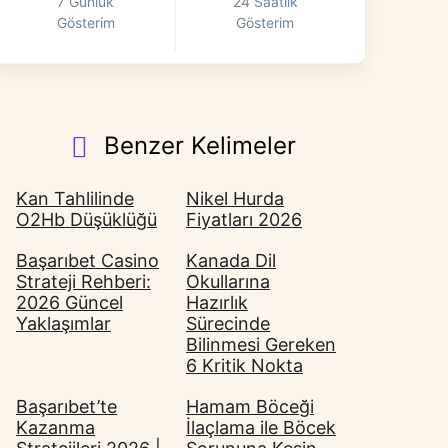
7 Günlük
24 Saatlik
Gösterim
Gösterim
Benzer Kelimeler
Kan Tahlilinde
Nikel Hurda
O2Hb Düşüklüğü
Fiyatları 2026
Başarıbet Casino
Kanada Dil
Strateji Rehberi:
Okullarına
2026 Güncel
Hazırlık
Yaklaşımlar
Sürecinde
Bilinmesi Gereken
6 Kritik Nokta
Başarıbet’te
Hamam Böceği
Kazanma
İlaçlama ile Böcek