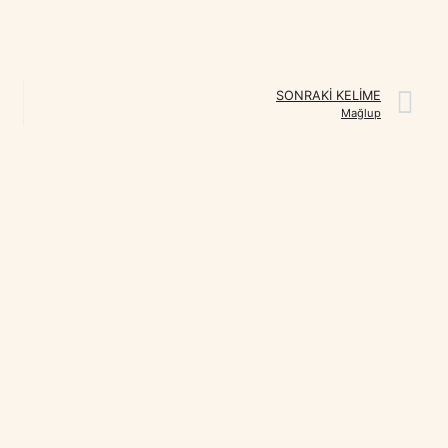
SONRAKI KELIME
Mağlup