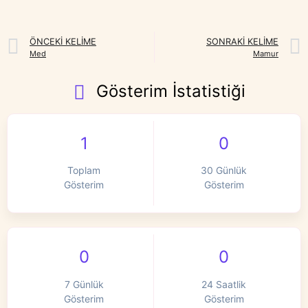
ÖNCEKI KELIME
SONRAKI KELIME
Med
Mamur
Gösterim İstatistiği
1
0
Toplam
30 Günlük
Gösterim
Gösterim
0
0
7 Günlük
24 Saatlik
Gösterim
Gösterim