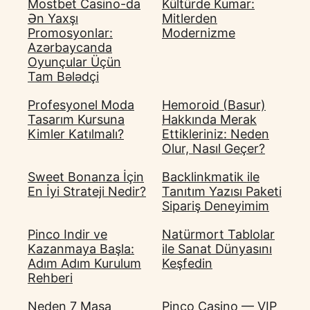
Mostbet Casino-da
Kültürde Kumar:
Ən Yaxşı
Mitlerden
Promosyonlar:
Modernizme
Azərbaycanda
Oyunçular Üçün
Tam Bələdçi
Profesyonel Moda
Hemoroid (Basur)
Tasarım Kursuna
Hakkında Merak
Kimler Katılmalı?
Ettikleriniz: Neden
Olur, Nasıl Geçer?
Sweet Bonanza İçin
Backlinkmatik ile
En İyi Strateji Nedir?
Tanıtım Yazısı Paketi
Sipariş Deneyimim
Pinco Indir ve
Natürmort Tablolar
Kazanmaya Başla:
ile Sanat Dünyasını
Adım Adım Kurulum
Keşfedin
Rehberi
Neden 7 Masa
Pinco Casino — VIP