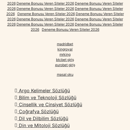
2026
Deneme Bonusu Veren Siteler 2026
Deneme Bonusu Veren Siteler
2026
Deneme Bonusu Veren Siteler 2026
Deneme Bonusu Veren Siteler
2026
Deneme Bonusu Veren Siteler 2026
Deneme Bonusu Veren Siteler
2026
Deneme Bonusu Veren Siteler 2026
Deneme Bonusu Veren Siteler
2026
Deneme Bonusu Veren Siteler 2026
Deneme Bonusu Veren Siteler
2026
Deneme Bonusu Veren Siteler 2026
madridbet
kingroyal
mrking
btcbet giriş
eurobet giri
ş
masal oku
Argo Kelimeler Sözlüğü
Bilim ve Teknoloji Sözlüğü
Cinsellik ve Cinsiyet Sözlüğü
Coğrafya Sözlüğü
Dil ve Dilbilim Sözlüğü
Din ve Mitoloji Sözlüğü