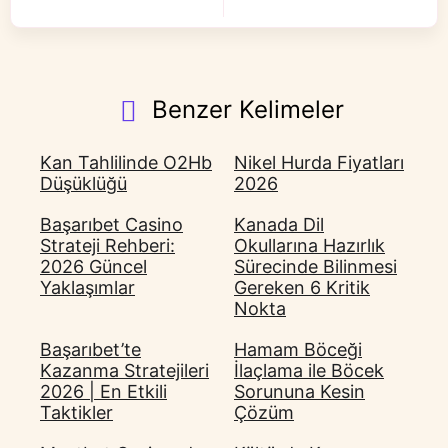
Benzer Kelimeler
Kan Tahlilinde O2Hb
Nikel Hurda Fiyatları
Düşüklüğü
2026
Başarıbet Casino
Kanada Dil
Strateji Rehberi:
Okullarına Hazırlık
2026 Güncel
Sürecinde Bilinmesi
Yaklaşımlar
Gereken 6 Kritik
Nokta
Başarıbet’te
Hamam Böceği
Kazanma Stratejileri
İlaçlama ile Böcek
2026 | En Etkili
Sorununa Kesin
Taktikler
Çözüm