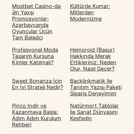
Mostbet Casino-da
Kültürde Kumar:
Ən Yaxşı
Mitlerden
Promosyonlar:
Modernizme
Azərbaycanda
Oyunçular Üçün
Tam Bələdçi
Profesyonel Moda
Hemoroid (Basur)
Tasarım Kursuna
Hakkında Merak
Kimler Katılmalı?
Ettikleriniz: Neden
Olur, Nasıl Geçer?
Sweet Bonanza İçin
Backlinkmatik ile
En İyi Strateji Nedir?
Tanıtım Yazısı Paketi
Sipariş Deneyimim
Pinco Indir ve
Natürmort Tablolar
Kazanmaya Başla:
ile Sanat Dünyasını
Adım Adım Kurulum
Keşfedin
Rehberi