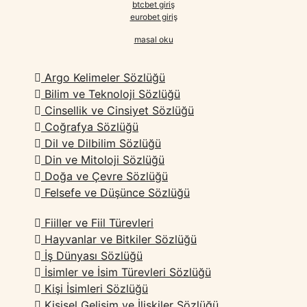
btcbet giriş
eurobet giri
ş
masal oku
Argo Kelimeler Sözlüğü
Bilim ve Teknoloji Sözlüğü
Cinsellik ve Cinsiyet Sözlüğü
Coğrafya Sözlüğü
Dil ve Dilbilim Sözlüğü
Din ve Mitoloji Sözlüğü
Doğa ve Çevre Sözlüğü
Felsefe ve Düşünce Sözlüğü
Fiiller ve Fiil Türevleri
Hayvanlar ve Bitkiler Sözlüğü
İş Dünyası Sözlüğü
İsimler ve İsim Türevleri Sözlüğü
Kişi İsimleri Sözlüğü
Kişisel Gelişim ve İlişkiler Sözlüğü