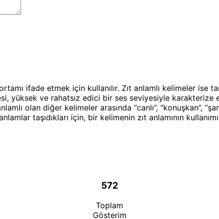
ortamı ifade etmek için kullanılır. Zıt anlamlı kelimeler ise t
i, yüksek ve rahatsız edici bir ses seviyesiyle karakterize e
 anlamlı olan diğer kelimeler arasında “canlı”, “konuşkan”, 
amlar taşıdıkları için, bir kelimenin zıt anlamının kullanımı, 
572
Toplam
Gösterim