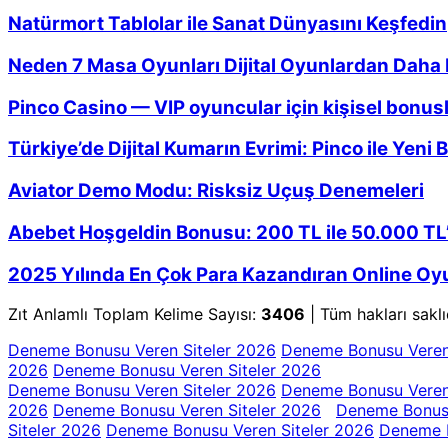
Natürmort Tablolar ile Sanat Dünyasını Keşfedin
Neden 7 Masa Oyunları Dijital Oyunlardan Daha 
Pinco Casino — VIP oyuncular için kişisel bonusla
Türkiye’de Dijital Kumarın Evrimi: Pinco ile Yeni
Aviator Demo Modu: Risksiz Uçuş Denemeleri
Abebet Hoşgeldin Bonusu: 200 TL ile 50.000 TL’
2025 Yılında En Çok Para Kazandıran Online Oy
Zıt Anlamlı Toplam Kelime Sayısı:
3406
| Tüm hakları sakl
Deneme Bonusu Veren Siteler 2026
Deneme Bonusu Veren
2026
Deneme Bonusu Veren Siteler 2026
Deneme Bonusu Veren Siteler 2026
Deneme Bonusu Veren
2026
Deneme Bonusu Veren Siteler 2026
Deneme Bonusu
Siteler 2026
Deneme Bonusu Veren Siteler 2026
Deneme B