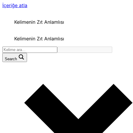
İçeriğe atla
Kelimenin Zıt Anlamlısı
Kelimenin Zıt Anlamlısı
Search