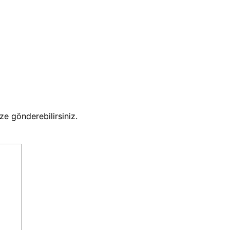
ze gönderebilirsiniz.