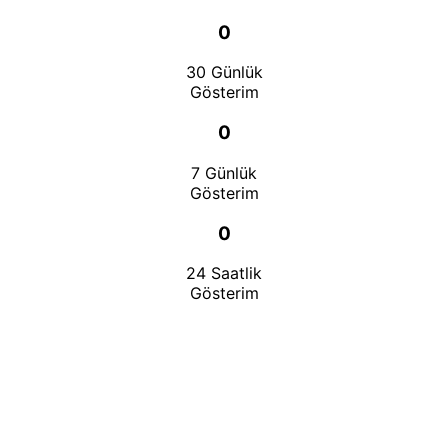
0
30 Günlük
Gösterim
0
7 Günlük
Gösterim
0
24 Saatlik
Gösterim