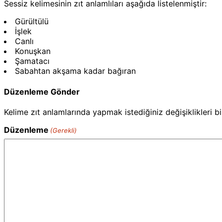
Sessiz kelimesinin zıt anlamlıları aşağıda listelenmiştir:
Gürültülü
İşlek
Canlı
Konuşkan
Şamatacı
Sabahtan akşama kadar bağıran
Düzenleme Gönder
Kelime zıt anlamlarında yapmak istediğiniz değişiklikleri bi
Düzenleme
(Gerekli)