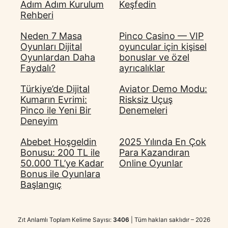
Adım Adım Kurulum
Keşfedin
Rehberi
Neden 7 Masa
Pinco Casino — VIP
Oyunları Dijital
oyuncular için kişisel
Oyunlardan Daha
bonuslar ve özel
Faydalı?
ayrıcalıklar
Türkiye’de Dijital
Aviator Demo Modu:
Kumarın Evrimi:
Risksiz Uçuş
Pinco ile Yeni Bir
Denemeleri
Deneyim
Abebet Hoşgeldin
2025 Yılında En Çok
Bonusu: 200 TL ile
Para Kazandıran
50.000 TL’ye Kadar
Online Oyunlar
Bonus ile Oyunlara
Başlangıç
Zıt Anlamlı Toplam Kelime Sayısı:
3406
| Tüm hakları saklıdır – 2026