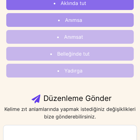
Aklında tut
Anımsa
Anımsat
Belleğinde tut
Yadırga
Düzenleme Gönder
Kelime zıt anlamlarında yapmak istediğiniz değişiklikleri
bize gönderebilirsiniz.
Düzenleme
(Gerekli)