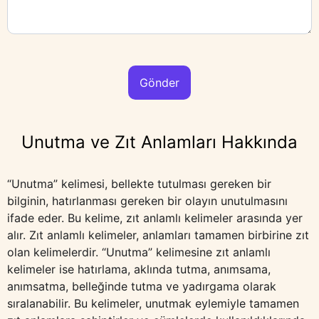
Unutma ve Zıt Anlamları Hakkında
“Unutma” kelimesi, bellekte tutulması gereken bir
bilginin, hatırlanması gereken bir olayın unutulmasını
ifade eder. Bu kelime, zıt anlamlı kelimeler arasında yer
alır. Zıt anlamlı kelimeler, anlamları tamamen birbirine zıt
olan kelimelerdir. “Unutma” kelimesine zıt anlamlı
kelimeler ise hatırlama, aklında tutma, anımsama,
anımsatma, belleğinde tutma ve yadırgama olarak
sıralanabilir. Bu kelimeler, unutmak eylemiyle tamamen