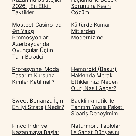
2026 | En Etkili
Sorununa Kesin
Taktikler
Çözüm
Mostbet Casino-da
Kültürde Kumar:
Ən Yaxşı
Mitlerden
Promosyonlar:
Modernizme
Azərbaycanda
Oyunçular Üçün
Tam Bələdçi
Profesyonel Moda
Hemoroid (Basur)
Tasarım Kursuna
Hakkında Merak
Kimler Katılmalı?
Ettikleriniz: Neden
Olur, Nasıl Geçer?
Sweet Bonanza İçin
Backlinkmatik ile
En İyi Strateji Nedir?
Tanıtım Yazısı Paketi
Sipariş Deneyimim
Pinco Indir ve
Natürmort Tablolar
Kazanmaya Başla:
ile Sanat Dünyasını