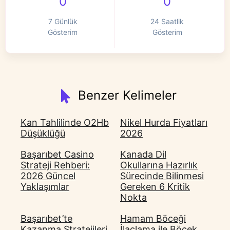
0
0
7 Günlük
24 Saatlik
Gösterim
Gösterim
Benzer Kelimeler
Kan Tahlilinde O2Hb
Nikel Hurda Fiyatları
Düşüklüğü
2026
Başarıbet Casino
Kanada Dil
Strateji Rehberi:
Okullarına Hazırlık
2026 Güncel
Sürecinde Bilinmesi
Yaklaşımlar
Gereken 6 Kritik
Nokta
Başarıbet’te
Hamam Böceği
Kazanma Stratejileri
İlaçlama ile Böcek