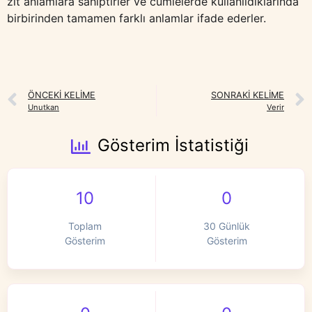
zıt anlamlara sahiptirler ve cümlelerde kullanıldıklarında
birbirinden tamamen farklı anlamlar ifade ederler.
ÖNCEKI KELIME
SONRAKI KELIME
Unutkan
Verir
Gösterim İstatistiği
10
0
Toplam
30 Günlük
Gösterim
Gösterim