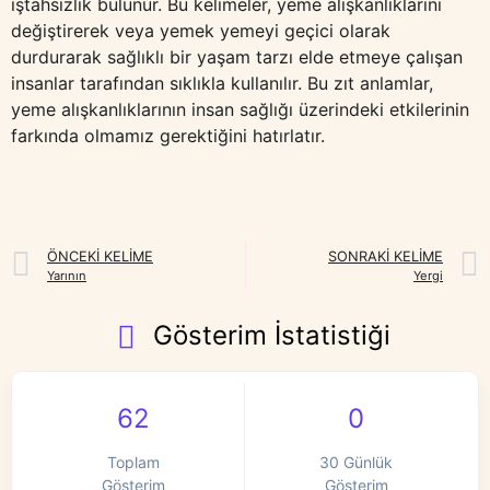
iştahsızlık bulunur. Bu kelimeler, yeme alışkanlıklarını
değiştirerek veya yemek yemeyi geçici olarak
durdurarak sağlıklı bir yaşam tarzı elde etmeye çalışan
insanlar tarafından sıklıkla kullanılır. Bu zıt anlamlar,
yeme alışkanlıklarının insan sağlığı üzerindeki etkilerinin
farkında olmamız gerektiğini hatırlatır.
ÖNCEKI KELIME
SONRAKI KELIME
Yarının
Yergi
Gösterim İstatistiği
62
0
Toplam
30 Günlük
Gösterim
Gösterim