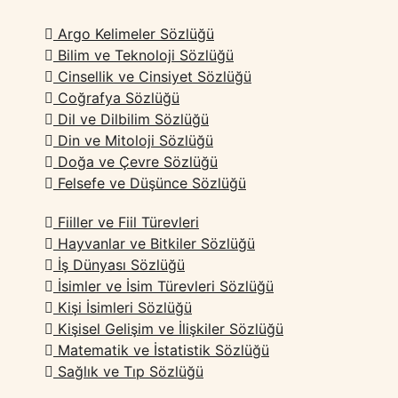
Argo Kelimeler Sözlüğü
Bilim ve Teknoloji Sözlüğü
Cinsellik ve Cinsiyet Sözlüğü
Coğrafya Sözlüğü
Dil ve Dilbilim Sözlüğü
Din ve Mitoloji Sözlüğü
Doğa ve Çevre Sözlüğü
Felsefe ve Düşünce Sözlüğü
Fiiller ve Fiil Türevleri
Hayvanlar ve Bitkiler Sözlüğü
İş Dünyası Sözlüğü
İsimler ve İsim Türevleri Sözlüğü
Kişi İsimleri Sözlüğü
Kişisel Gelişim ve İlişkiler Sözlüğü
Matematik ve İstatistik Sözlüğü
Sağlık ve Tıp Sözlüğü​