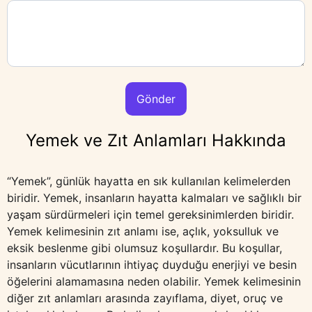
Düzenleme
(Gerekli)
Yemek ve Zıt Anlamları Hakkında
“Yemek”, günlük hayatta en sık kullanılan kelimelerden
biridir. Yemek, insanların hayatta kalmaları ve sağlıklı bir
yaşam sürdürmeleri için temel gereksinimlerden biridir.
Yemek kelimesinin zıt anlamı ise, açlık, yoksulluk ve
eksik beslenme gibi olumsuz koşullardır. Bu koşullar,
insanların vücutlarının ihtiyaç duyduğu enerjiyi ve besin
öğelerini alamamasına neden olabilir. Yemek kelimesinin
diğer zıt anlamları arasında zayıflama, diyet, oruç ve