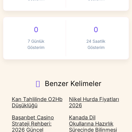
0
0
7 Günlük
24 Saatlik
Gösterim
Gösterim
Benzer Kelimeler
Kan Tahlilinde O2Hb
Nikel Hurda Fiyatları
Düşüklüğü
2026
Başarıbet Casino
Kanada Dil
Strateji Rehberi:
Okullarına Hazırlık
2026 Güncel
Sürecinde Bilinmesi