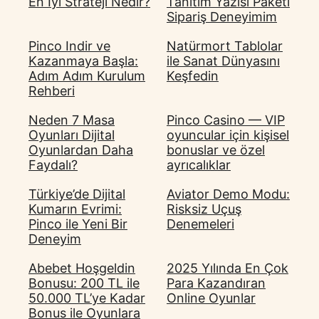
En İyi Strateji Nedir?
Tanıtım Yazısı Paketi
Sipariş Deneyimim
Pinco Indir ve
Natürmort Tablolar
Kazanmaya Başla:
ile Sanat Dünyasını
Adım Adım Kurulum
Keşfedin
Rehberi
Neden 7 Masa
Pinco Casino — VIP
Oyunları Dijital
oyuncular için kişisel
Oyunlardan Daha
bonuslar ve özel
Faydalı?
ayrıcalıklar
Türkiye’de Dijital
Aviator Demo Modu:
Kumarın Evrimi:
Risksiz Uçuş
Pinco ile Yeni Bir
Denemeleri
Deneyim
Abebet Hoşgeldin
2025 Yılında En Çok
Bonusu: 200 TL ile
Para Kazandıran
50.000 TL’ye Kadar
Online Oyunlar
Bonus ile Oyunlara