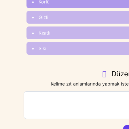
Körlü
Gizli
Kısıtlı
Sıkı
Düze
Kelime zıt anlamlarında yapmak istedi
Düzenleme
(Gerekli)