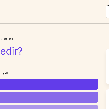
nlamlısı
Nedir?
iştir: