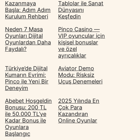
Kazanmaya
Tablolar ile Sanat
Başla: Adım Adım
Dünyasını
Kurulum Rehberi
Keşfedin
Neden 7 Masa
Pinco Casino —
Oyunları Dijital
VIP oyuncular için
Oyunlardan Daha
kişisel bonuslar
Faydalı?
ve özel
ayrıcalıklar
Türkiye’de Dijital
Aviator Demo
Kumarın Evrimi:
Modu: Risksiz
Pinco ile Yeni Bir
Uçuş Denemeleri
Deneyim
Abebet Hoşgeldin
2025 Yılında En
Bonusu: 200 TL
Çok Para
ile 50.000 TL’ye
Kazandıran
Kadar Bonus ile
Online Oyunlar
Oyunlara
Başlangıç