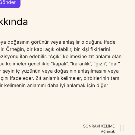
akkında
 veya doğasının görünür veya anlaşılır olduğunu ifade
 Örneğin, bir kapı açık olabilir, bir kişi fikirlerini
ozisyonu ilan edebilir. “Açık” kelimesine zıt anlamı olan
kelimeler genellikle “kapalı”, “karanlık”, “gizli”, “dar”,
, bir şeyin iç yüzünün veya doğasının anlaşılmasını veya
ını ifade eder. Zıt anlamlı kelimeler, birbirlerinin tam
 bir kelimenin anlamını daha iyi anlamak için diğer
SONRAKI KELIME
Ağlamak