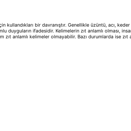
n kullandıkları bir davranıştır. Genellikle üzüntü, acı, keder
lu duyguların ifadesidir. Kelimelerin zıt anlamlı olması, insa
 zıt anlamlı kelimeler olmayabilir. Bazı durumlarda ise zıt a