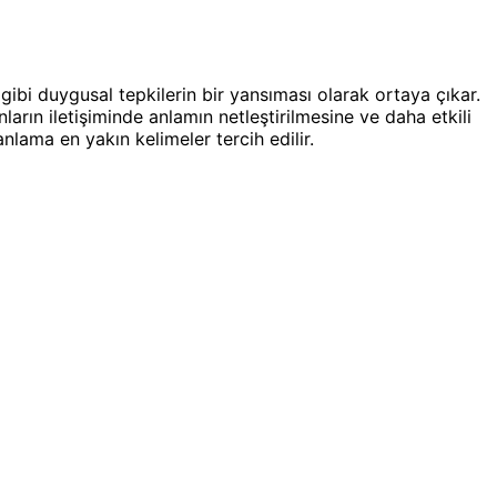
 gibi duygusal tepkilerin bir yansıması olarak ortaya çıkar.
nların iletişiminde anlamın netleştirilmesine ve daha etkili
nlama en yakın kelimeler tercih edilir.