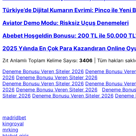
Türkiye’de Dijital Kumarın Evrimi: Pinco ile Yeni
Aviator Demo Modu: Risksiz Uçuş Denemeleri
Abebet Hoşgeldin Bonusu: 200 TL ile 50.000 TL’
2025 Yılında En Çok Para Kazandıran Online Oy
Zıt Anlamlı Toplam Kelime Sayısı:
3406
| Tüm hakları sakl
Deneme Bonusu Veren Siteler 2026
Deneme Bonusu Veren
2026
Deneme Bonusu Veren Siteler 2026
Deneme Bonusu Veren Siteler 2026
Deneme Bonusu Veren
2026
Deneme Bonusu Veren Siteler 2026
Deneme Bonusu
Siteler 2026
Deneme Bonusu Veren Siteler 2026
Deneme B
madridbet
kingroyal
mrking
btcbet giriş