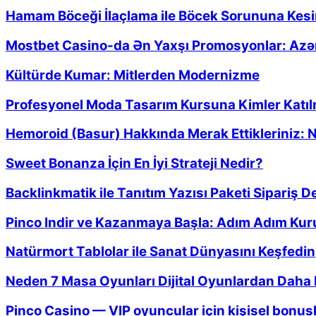
Hamam Böceği İlaçlama ile Böcek Sorununa Kes
Mostbet Casino-da Ən Yaxşı Promosyonlar: Az
Kültürde Kumar: Mitlerden Modernizme
Profesyonel Moda Tasarım Kursuna Kimler Katıl
Hemoroid (Basur) Hakkında Merak Ettikleriniz: 
Sweet Bonanza İçin En İyi Strateji Nedir?
Backlinkmatik ile Tanıtım Yazısı Paketi Sipariş 
Pinco Indir ve Kazanmaya Başla: Adım Adım Kur
Natürmort Tablolar ile Sanat Dünyasını Keşfedin
Neden 7 Masa Oyunları Dijital Oyunlardan Daha 
Pinco Casino — VIP oyuncular için kişisel bonusla