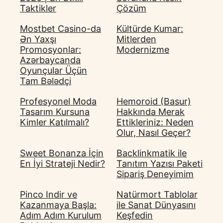
Taktikler
Çözüm
Mostbet Casino-da
Kültürde Kumar:
Ən Yaxşı
Mitlerden
Promosyonlar:
Modernizme
Azərbaycanda
Oyunçular Üçün
Tam Bələdçi
Profesyonel Moda
Hemoroid (Basur)
Tasarım Kursuna
Hakkında Merak
Kimler Katılmalı?
Ettikleriniz: Neden
Olur, Nasıl Geçer?
Sweet Bonanza İçin
Backlinkmatik ile
En İyi Strateji Nedir?
Tanıtım Yazısı Paketi
Sipariş Deneyimim
Pinco Indir ve
Natürmort Tablolar
Kazanmaya Başla:
ile Sanat Dünyasını
Adım Adım Kurulum
Keşfedin