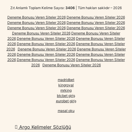
Zıt Anlamlı Toplam Kelime Sayısı:
3406
| Tüm hakları saklıdır – 2026
Deneme Bonusu Veren Siteler 2026
Deneme Bonusu Veren Siteler 2026
Deneme Bonusu Veren Siteler 2026
Deneme Bonusu Veren Siteler 2026
Deneme Bonusu Veren Siteler 2026
Deneme Bonusu Veren Siteler 2026
Deneme Bonusu Veren Siteler 2026
Deneme Bonusu Veren Siteler
2026
Deneme Bonusu Veren Siteler 2026
Deneme Bonusu Veren Siteler
2026
Deneme Bonusu Veren Siteler 2026
Deneme Bonusu Veren Siteler
2026
Deneme Bonusu Veren Siteler 2026
Deneme Bonusu Veren Siteler
2026
Deneme Bonusu Veren Siteler 2026
Deneme Bonusu Veren Siteler
2026
Deneme Bonusu Veren Siteler 2026
Deneme Bonusu Veren Siteler
2026
Deneme Bonusu Veren Siteler 2026
madridbet
kingroyal
mrking
btcbet giriş
eurobet giri
ş
masal oku
Argo Kelimeler Sözlüğü