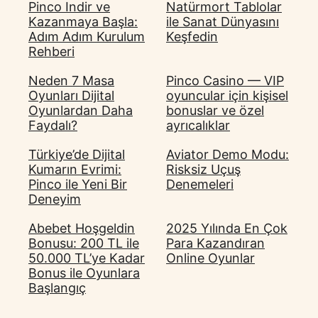
Pinco Indir ve
Natürmort Tablolar
Kazanmaya Başla:
ile Sanat Dünyasını
Adım Adım Kurulum
Keşfedin
Rehberi
Neden 7 Masa
Pinco Casino — VIP
Oyunları Dijital
oyuncular için kişisel
Oyunlardan Daha
bonuslar ve özel
Faydalı?
ayrıcalıklar
Türkiye’de Dijital
Aviator Demo Modu:
Kumarın Evrimi:
Risksiz Uçuş
Pinco ile Yeni Bir
Denemeleri
Deneyim
Abebet Hoşgeldin
2025 Yılında En Çok
Bonusu: 200 TL ile
Para Kazandıran
50.000 TL’ye Kadar
Online Oyunlar
Bonus ile Oyunlara
Başlangıç