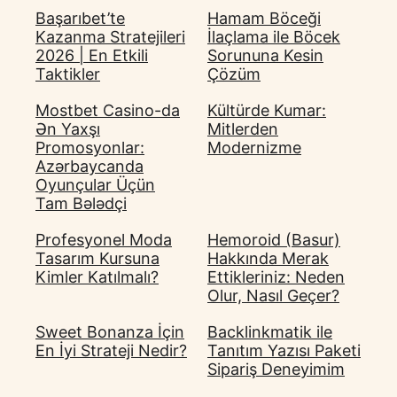
Başarıbet’te
Hamam Böceği
Kazanma Stratejileri
İlaçlama ile Böcek
2026 | En Etkili
Sorununa Kesin
Taktikler
Çözüm
Mostbet Casino-da
Kültürde Kumar:
Ən Yaxşı
Mitlerden
Promosyonlar:
Modernizme
Azərbaycanda
Oyunçular Üçün
Tam Bələdçi
Profesyonel Moda
Hemoroid (Basur)
Tasarım Kursuna
Hakkında Merak
Kimler Katılmalı?
Ettikleriniz: Neden
Olur, Nasıl Geçer?
Sweet Bonanza İçin
Backlinkmatik ile
En İyi Strateji Nedir?
Tanıtım Yazısı Paketi
Sipariş Deneyimim