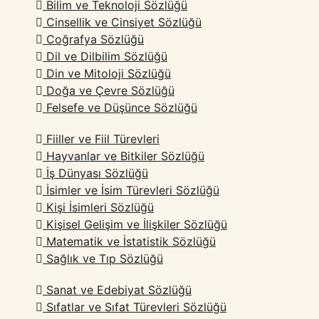
Bilim ve Teknoloji Sözlüğü
Cinsellik ve Cinsiyet Sözlüğü
Coğrafya Sözlüğü
Dil ve Dilbilim Sözlüğü
Din ve Mitoloji Sözlüğü
Doğa ve Çevre Sözlüğü
Felsefe ve Düşünce Sözlüğü
Fiiller ve Fiil Türevleri
Hayvanlar ve Bitkiler Sözlüğü
İş Dünyası Sözlüğü
İsimler ve İsim Türevleri Sözlüğü
Kişi İsimleri Sözlüğü
Kişisel Gelişim ve İlişkiler Sözlüğü
Matematik ve İstatistik Sözlüğü
Sağlık ve Tıp Sözlüğü​
Sanat ve Edebiyat Sözlüğü
Sıfatlar ve Sıfat Türevleri Sözlüğü