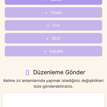
Yasak
Kirli
Kötü
Kabalık
Düzenleme Gönder
Kelime zıt anlamlarında yapmak istediğiniz değişiklikleri
bize gönderebilirsiniz.
Düzenleme
(Gerekli)