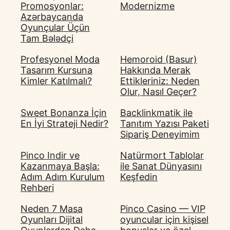
Promosyonlar:
Modernizme
Azərbaycanda
Oyunçular Üçün
Tam Bələdçi
Profesyonel Moda
Hemoroid (Basur)
Tasarım Kursuna
Hakkında Merak
Kimler Katılmalı?
Ettikleriniz: Neden
Olur, Nasıl Geçer?
Sweet Bonanza İçin
Backlinkmatik ile
En İyi Strateji Nedir?
Tanıtım Yazısı Paketi
Sipariş Deneyimim
Pinco Indir ve
Natürmort Tablolar
Kazanmaya Başla:
ile Sanat Dünyasını
Adım Adım Kurulum
Keşfedin
Rehberi
Neden 7 Masa
Pinco Casino — VIP
Oyunları Dijital
oyuncular için kişisel