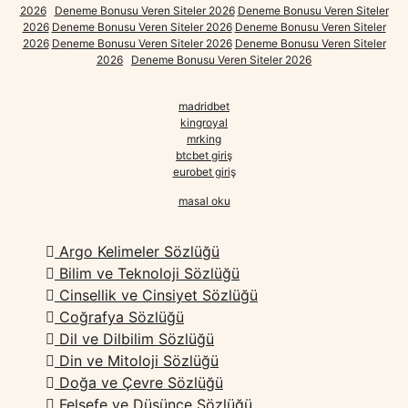
2026
Deneme Bonusu Veren Siteler 2026
Deneme Bonusu Veren Siteler
2026
Deneme Bonusu Veren Siteler 2026
Deneme Bonusu Veren Siteler
2026
Deneme Bonusu Veren Siteler 2026
Deneme Bonusu Veren Siteler
2026
Deneme Bonusu Veren Siteler 2026
madridbet
kingroyal
mrking
btcbet giriş
eurobet giri
ş
masal oku
Argo Kelimeler Sözlüğü
Bilim ve Teknoloji Sözlüğü
Cinsellik ve Cinsiyet Sözlüğü
Coğrafya Sözlüğü
Dil ve Dilbilim Sözlüğü
Din ve Mitoloji Sözlüğü
Doğa ve Çevre Sözlüğü
Felsefe ve Düşünce Sözlüğü